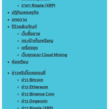
ราคา Ripple (XRP)
ปฏิทินเศรษฐกิจ
บทความ
รีวิวผลิตภัณฑ์
เว็บซื้อขาย
กระเป๋าเก็บเหรียญ
เครื่องขุด
เว็บขุดแบบ Cloud Mining
ห้องเรียน
ข่าวคริปโตเคอเรนซี่
ข่าว Bitcoin
ข่าว Ethereum
ข่าว Binance Coin
ข่าว Dogecoin
ข่าว Ripple (XRP)