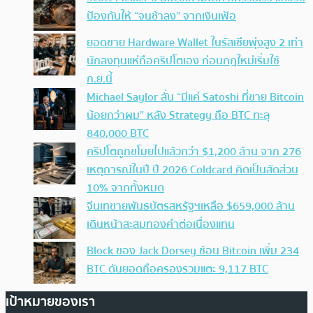
ป้องกันให้ “จนช้าลง” จากเงินเฟ้อ
ยอดขาย Hardware Wallet ในรัสเซียพุ่งสูง 2 เท่า
นักลงทุนแห่ถือคริปโตเอง ก่อนกฎใหม่เริ่มใช้
ก.ย.นี้
Michael Saylor ลั่น “มีแค่ Satoshi ที่ขาย Bitcoin
น้อยกว่าผม” หลัง Strategy ถือ BTC ทะลุ
840,000 BTC
คริปโตถูกขโมยไปแล้วกว่า $1,200 ล้าน จาก 276
เหตุการณ์ในปี ปี 2026 Coldcard คิดเป็นสัดส่วน
10% จากทั้งหมด
จีนเทขายพันธบัตรสหรัฐฯเหลือ $659,000 ล้าน
เดินหน้าสะสมทองคำต่อเนื่องแทน
Block ของ Jack Dorsey ช้อน Bitcoin เพิ่ม 234
BTC ดันยอดถือครองรวมแตะ 9,117 BTC
เป้าหมายของเรา