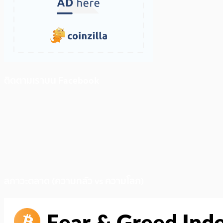
ติดตามเราบน Facebook
สภาวะตลาด (ความกลัว vs ความโลภ)