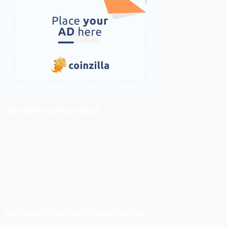
ติดตามเราบน Facebook
สภาวะตลาด (ความกลัว vs ความโลภ)