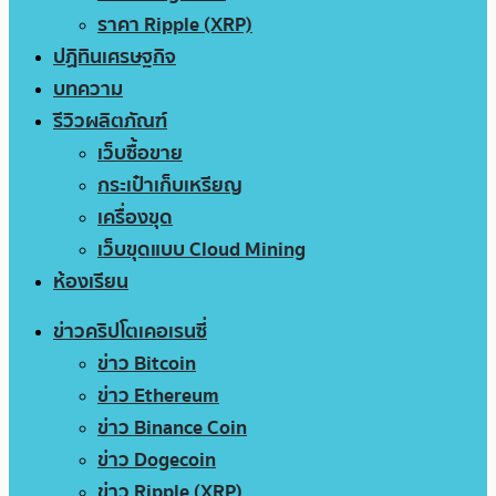
ราคา Ripple (XRP)
ปฏิทินเศรษฐกิจ
บทความ
รีวิวผลิตภัณฑ์
เว็บซื้อขาย
กระเป๋าเก็บเหรียญ
เครื่องขุด
เว็บขุดแบบ Cloud Mining
ห้องเรียน
ข่าวคริปโตเคอเรนซี่
ข่าว Bitcoin
ข่าว Ethereum
ข่าว Binance Coin
ข่าว Dogecoin
ข่าว Ripple (XRP)