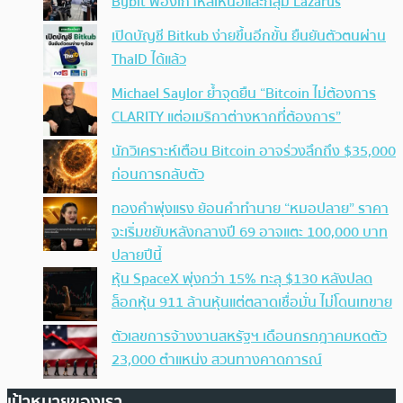
Bybit ฟ้องเกาหลีเหนือและกลุ่ม Lazarus
เปิดบัญชี Bitkub ง่ายขึ้นอีกขั้น ยืนยันตัวตนผ่าน
ThaID ได้แล้ว
Michael Saylor ย้ำจุดยืน “Bitcoin ไม่ต้องการ
CLARITY แต่อเมริกาต่างหากที่ต้องการ”
นักวิเคราะห์เตือน Bitcoin อาจร่วงลึกถึง $35,000
ก่อนการกลับตัว
ทองคำพุ่งแรง ย้อนคำทำนาย “หมอปลาย” ราคา
จะเริ่มขยับหลังกลางปี 69 อาจแตะ 100,000 บาท
ปลายปีนี้
หุ้น SpaceX พุ่งกว่า 15% ทะลุ $130 หลังปลด
ล็อกหุ้น 911 ล้านหุ้นแต่ตลาดเชื่อมั่น ไม่โดนเทขาย
ตัวเลขการจ้างงานสหรัฐฯ เดือนกรกฎาคมหดตัว
23,000 ตำแหน่ง สวนทางคาดการณ์
เป้าหมายของเรา