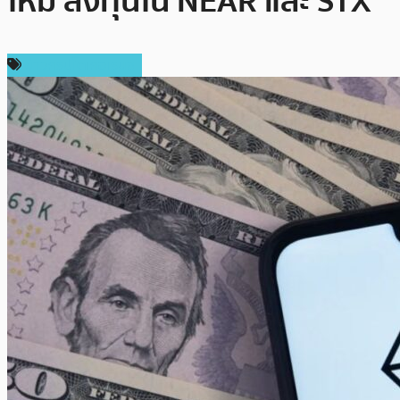
ใหม่ ลงทุนใน NEAR และ STX
ข่าวคริปโตเคอเรนซี่