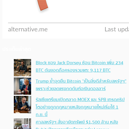
ประเด็นล่าสุด
Block ของ Jack Dorsey ช้อน Bitcoin เพิ่ม 234
BTC ดันยอดถือครองรวมแตะ 9,117 BTC
Trump ย้ำจุดยืน Bitcoin “เป็นสิ่งดีสำหรับสหรัฐฯ”
เพราะช่วยลดแรงกดดันต่อเงินดอลลาร์
รัสเซียเตรียมเปิดตลาด MOEX และ SPB เทรดคริป
โตอย่างถูกกฎหมายหลังกฎหมายใหม่เริ่มใช้ 1
ก.ย. นี้
ศาลสหรัฐฯ สั่งอายัดทรัพย์ $1,500 ล้าน หลัง