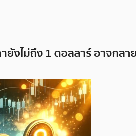
คายังไม่ถึง 1 ดอลลาร์ อาจกลายเ