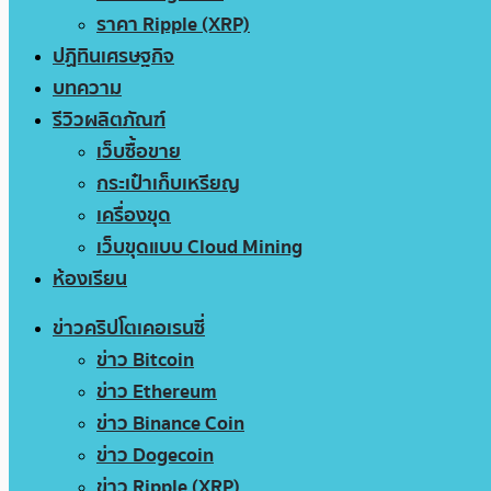
ราคา Ripple (XRP)
ปฏิทินเศรษฐกิจ
บทความ
รีวิวผลิตภัณฑ์
เว็บซื้อขาย
กระเป๋าเก็บเหรียญ
เครื่องขุด
เว็บขุดแบบ Cloud Mining
ห้องเรียน
ข่าวคริปโตเคอเรนซี่
ข่าว Bitcoin
ข่าว Ethereum
ข่าว Binance Coin
ข่าว Dogecoin
ข่าว Ripple (XRP)