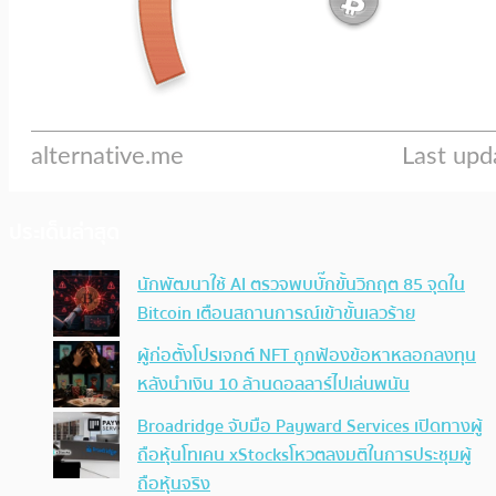
ประเด็นล่าสุด
นักพัฒนาใช้ AI ตรวจพบบั๊กขั้นวิกฤต 85 จุดใน
Bitcoin เตือนสถานการณ์เข้าขั้นเลวร้าย
ผู้ก่อตั้งโปรเจกต์ NFT ถูกฟ้องข้อหาหลอกลงทุน
หลังนำเงิน 10 ล้านดอลลาร์ไปเล่นพนัน
Broadridge จับมือ Payward Services เปิดทางผู้
ถือหุ้นโทเคน xStocksโหวตลงมติในการประชุมผู้
ถือหุ้นจริง