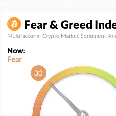
สภาวะตลาด (ความกลัว vs ความโลภ)