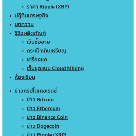
ราคา Ripple (XRP)
ปฏิทินเศรษฐกิจ
บทความ
รีวิวผลิตภัณฑ์
เว็บซื้อขาย
กระเป๋าเก็บเหรียญ
เครื่องขุด
เว็บขุดแบบ Cloud Mining
ห้องเรียน
ข่าวคริปโตเคอเรนซี่
ข่าว Bitcoin
ข่าว Ethereum
ข่าว Binance Coin
ข่าว Dogecoin
ข่าว Ripple (XRP)