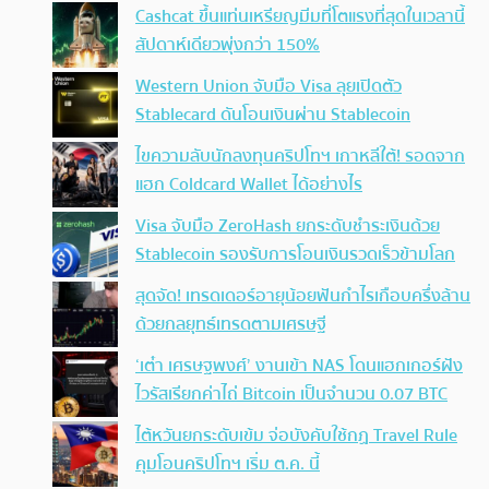
Cashcat ขึ้นแท่นเหรียญมีมที่โตแรงที่สุดในเวลานี้
สัปดาห์เดียวพุ่งกว่า 150%
Western Union จับมือ Visa ลุยเปิดตัว
Stablecard ดันโอนเงินผ่าน Stablecoin
ไขความลับนักลงทุนคริปโทฯ เกาหลีใต้! รอดจาก
แฮก Coldcard Wallet ได้อย่างไร
Visa จับมือ ZeroHash ยกระดับชำระเงินด้วย
Stablecoin รองรับการโอนเงินรวดเร็วข้ามโลก
สุดจัด! เทรดเดอร์อายุน้อยฟันกำไรเกือบครึ่งล้าน
ด้วยกลยุทธ์เทรดตามเศรษฐี
‘เต๋า เศรษฐพงศ์’ งานเข้า NAS โดนแฮกเกอร์ฝัง
ไวรัสเรียกค่าไถ่ Bitcoin เป็นจำนวน 0.07 BTC
ไต้หวันยกระดับเข้ม จ่อบังคับใช้กฏ Travel Rule
คุมโอนคริปโทฯ เริ่ม ต.ค. นี้