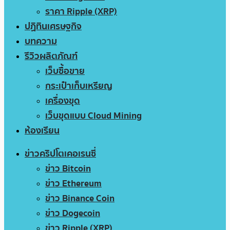
ราคา Ripple (XRP)
ปฏิทินเศรษฐกิจ
บทความ
รีวิวผลิตภัณฑ์
เว็บซื้อขาย
กระเป๋าเก็บเหรียญ
เครื่องขุด
เว็บขุดแบบ Cloud Mining
ห้องเรียน
ข่าวคริปโตเคอเรนซี่
ข่าว Bitcoin
ข่าว Ethereum
ข่าว Binance Coin
ข่าว Dogecoin
ข่าว Ripple (XRP)