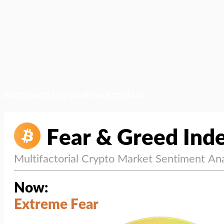
สภาวะตลาด (ความกลัว vs ความโลภ)