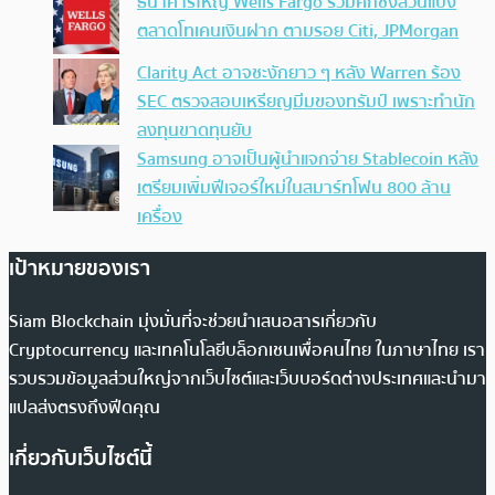
ธนาคารใหญ่ Wells Fargo ร่วมศึกชิงส่วนแบ่ง
ตลาดโทเคนเงินฝาก ตามรอย Citi, JPMorgan
Clarity Act อาจชะงักยาว ๆ หลัง Warren ร้อง
SEC ตรวจสอบเหรียญมีมของทรัมป์ เพราะทำนัก
ลงทุนขาดทุนยับ
Samsung อาจเป็นผู้นำแจกจ่าย Stablecoin หลัง
เตรียมเพิ่มฟีเจอร์ใหม่ในสมาร์ทโฟน 800 ล้าน
เครื่อง
เป้าหมายของเรา
Siam Blockchain มุ่งมั่นที่จะช่วยนำเสนอสารเกี่ยวกับ
Cryptocurrency และเทคโนโลยีบล็อกเชนเพื่อคนไทย ในภาษาไทย เรา
รวบรวมข้อมูลส่วนใหญ่จากเว็บไซต์และเว็บบอร์ดต่างประเทศและนำมา
แปลส่งตรงถึงฟีดคุณ
เกี่ยวกับเว็บไซต์นี้