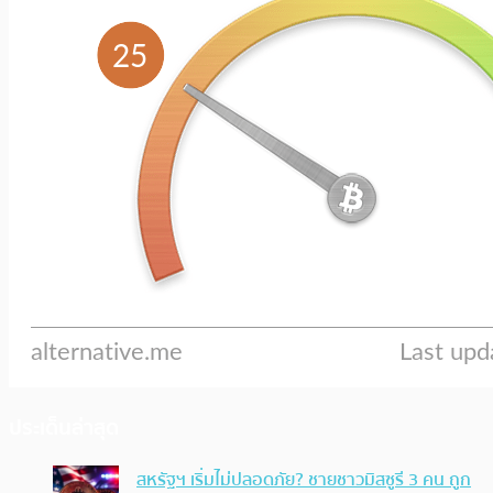
ประเด็นล่าสุด
สหรัฐฯ เริ่มไม่ปลอดภัย? ชายชาวมิสซูรี 3 คน ถูก