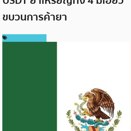
USDT ย้ำเหรียญทั้ง 4 มีเอี่ยว
ขบวนการค้ายา
ข่าวคริปโตเคอเรนซี่