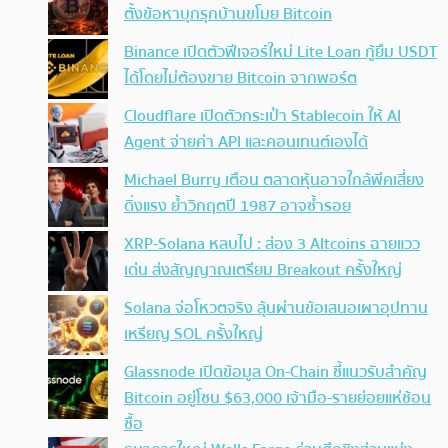
ตั้งข้อหาบุกรุกบ้านขโมย Bitcoin
Binance เปิดตัวฟีเจอร์ใหม่ Lite Loan กู้ยืม USDT
ได้โดยไม่ต้องขาย Bitcoin จากพอร์ต
Cloudflare เปิดตัวกระเป๋า Stablecoin ให้ AI
Agent จ่ายค่า API และคอนเทนต์เองได้
Michael Burry เตือน ตลาดหุ้นอาจใกล้พีคเสี่ยง
ดิ่งแรง ย้ำวิกฤตปี 1987 อาจซ้ำรอย
XRP-Solana หลบไป : ส่อง 3 Altcoins ฉายแวว
เด่น ส่งสัญญาณเตรียม Breakout ครั้งใหญ่
Solana จ่อโหวตจริง ลุ้นผ่านข้อเสนอเผาอุปทาน
เหรียญ SOL ครั้งใหญ่
Glassnode เปิดข้อมูล On-Chain ชี้แนวรับสำคัญ
Bitcoin อยู่โซน $63,000 เจ้ามือ-รายย่อยแห่ช้อน
ซื้อ