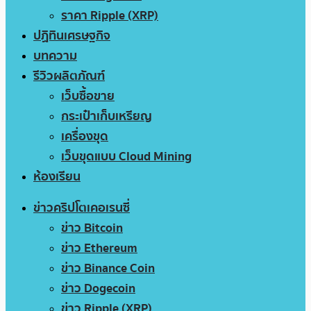
ราคา Ripple (XRP)
ปฏิทินเศรษฐกิจ
บทความ
รีวิวผลิตภัณฑ์
เว็บซื้อขาย
กระเป๋าเก็บเหรียญ
เครื่องขุด
เว็บขุดแบบ Cloud Mining
ห้องเรียน
ข่าวคริปโตเคอเรนซี่
ข่าว Bitcoin
ข่าว Ethereum
ข่าว Binance Coin
ข่าว Dogecoin
ข่าว Ripple (XRP)