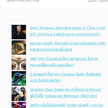
ประเด็นล่าสุด
จับตา Strategy ส่อแววเทขายรอบ 4 ? โอน 1,030
BTC มูลค่าทะลุ 2 พันล้านบาท ออกจากกระเป๋า
Bitcoin ทรงตัว $64,000 สวนทางหุ้นสหรัฐฯ ATH
หลังข้อตกลงฮอร์มุซใกล้ยุติ
S&P 500 ทำจุดสูงสุดใหม่ แต่ Bitcoin ไม่ตาม
ตลาดเปลี่ยน หรือ คนเปลี่ยน?
3 เหตุผลทำไมราคา Cardano (Ada) ถึงพุ่งแรง
22% ในสัปดาห์เดียว
นักลงทุน Uber รุ่นแรก แนะนำให้เทขาย Bitcoin
เพื่อไปซื้อ Solana และ Bittensor (TAO) แทน
สหรัฐฯ เริ่มไม่ปลอดภัย? ชายชาวมิสซูรี 3 คน ถูก