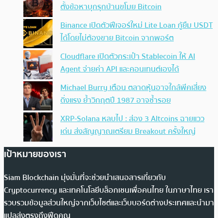
ตั้งข้อหาบุกรุกบ้านขโมย Bitcoin
Binance เปิดตัวฟีเจอร์ใหม่ Lite Loan กู้ยืม USDT
ได้โดยไม่ต้องขาย Bitcoin จากพอร์ต
Cloudflare เปิดตัวกระเป๋า Stablecoin ให้ AI
Agent จ่ายค่า API และคอนเทนต์เองได้
Michael Burry เตือน ตลาดหุ้นอาจใกล้พีคเสี่ยง
ดิ่งแรง ย้ำวิกฤตปี 1987 อาจซ้ำรอย
XRP-Solana หลบไป : ส่อง 3 Altcoins ฉายแวว
เด่น ส่งสัญญาณเตรียม Breakout ครั้งใหญ่
เป้าหมายของเรา
Siam Blockchain มุ่งมั่นที่จะช่วยนำเสนอสารเกี่ยวกับ
Cryptocurrency และเทคโนโลยีบล็อกเชนเพื่อคนไทย ในภาษาไทย เรา
รวบรวมข้อมูลส่วนใหญ่จากเว็บไซต์และเว็บบอร์ดต่างประเทศและนำมา
แปลส่งตรงถึงฟีดคุณ