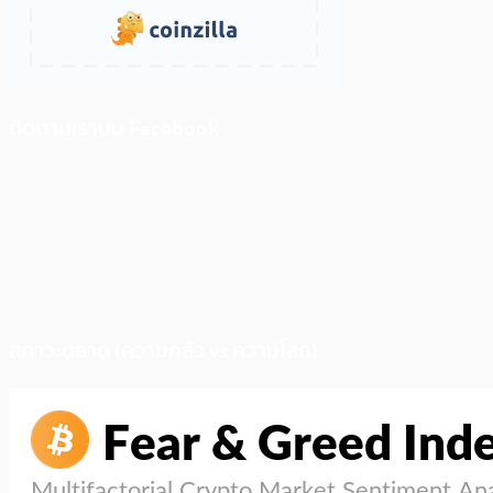
ติดตามเราบน Facebook
สภาวะตลาด (ความกลัว vs ความโลภ)