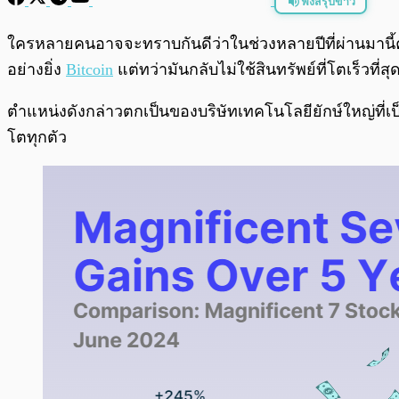
ฟังสรุปข่าว
พร้อมเล่น
ใครหลายคนอาจจะทราบกันดีว่าในช่วงหลายปีที่ผ่านมานี้คร
อย่างยิ่ง
Bitcoin
แต่ทว่ามันกลับไม่ใช้สินทรัพย์ที่โตเร็วที
ตำแหน่งดังกล่าวตกเป็นของบริษัทเทคโนโลยียักษ์ใหญ่ที่เป็
โตทุกตัว