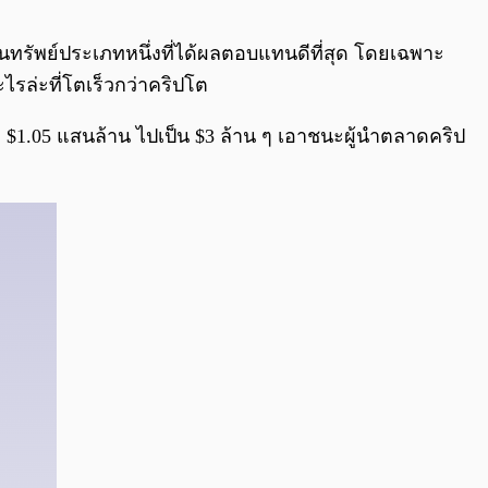
0:00
/
0:00
นทรัพย์ประเภทหนึ่งที่ได้ผลตอบแทนดีที่สุด โดยเฉพาะ
ะไรล่ะที่โตเร็วกว่าคริปโต
าก $1.05 แสนล้าน ไปเป็น $3 ล้าน ๆ เอาชนะผู้นำตลาดคริป