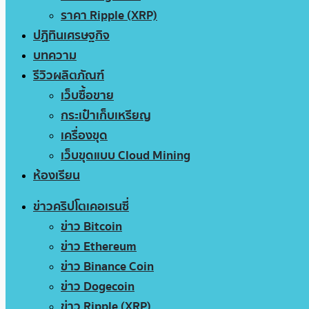
ราคา Ripple (XRP)
ปฏิทินเศรษฐกิจ
บทความ
รีวิวผลิตภัณฑ์
เว็บซื้อขาย
กระเป๋าเก็บเหรียญ
เครื่องขุด
เว็บขุดแบบ Cloud Mining
ห้องเรียน
ข่าวคริปโตเคอเรนซี่
ข่าว Bitcoin
ข่าว Ethereum
ข่าว Binance Coin
ข่าว Dogecoin
ข่าว Ripple (XRP)