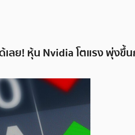
้เลย! หุ้น Nvidia โตแรง พุ่งขึ