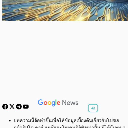
พร้อมเล่น
0:00
/
0:00
บทความนี้จัดทำขึ้นเพื่อให้ข้อมูลเบื้องต้นเกี่ยวกับโปรเจ
กต์คริปโตเคอร์เรนซีและโทเคนดิจิทัลเท่านั้น มิได้มีเจตนา