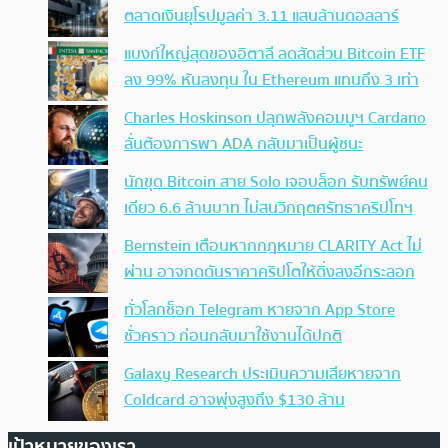
ตลาดเงินยุโรปมูลค่า 3.11 แสนล้านดอลลาร์
แบงก์ใหญ่สุดของอิตาลี ลดสัดส่วน Bitcoin ETF
ลง 99% หันลงทุน ใน Ethereum แทนถึง 3 เท่า
Charles Hoskinson ปลุกพลังคอมมูฯ Cardano
ลั่นต้องการพา ADA กลับมาเป็นผู้ชนะ
นักขุด Bitcoin สาย Solo เจอบล็อก รับทรัพย์คน
เดียว 6.6 ล้านบาท ไม่สนวิกฤตศรัทธาคริปโทฯ
Bernstein เตือนหากกฎหมาย CLARITY Act ไม่
ผ่าน อาจกดดันราคาคริปโตให้ดิ่งลงอีกระลอก
ทั่วโลกช็อก Telegram หายจาก App Store
ชั่วคราว ก่อนกลับมาใช้งานได้ปกติ
Galaxy Research ประเมินความเสียหายจาก
Coldcard อาจพุ่งสูงถึง $130 ล้าน
เป้าหมายของเรา