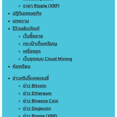
ราคา Ripple (XRP)
ปฏิทินเศรษฐกิจ
บทความ
รีวิวผลิตภัณฑ์
เว็บซื้อขาย
กระเป๋าเก็บเหรียญ
เครื่องขุด
เว็บขุดแบบ Cloud Mining
ห้องเรียน
ข่าวคริปโตเคอเรนซี่
ข่าว Bitcoin
ข่าว Ethereum
ข่าว Binance Coin
ข่าว Dogecoin
ข่าว Ripple (XRP)