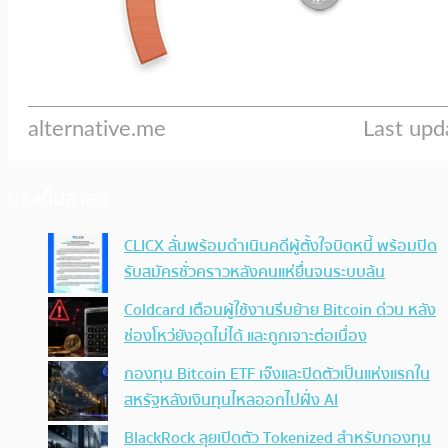
ประเด็นล่าสุด
CLICX ลั่นพร้อมดำเนินคดีผู้ตั้งใจบิดหนี้ พร้อมปิด
รับสมัครชั่วคราวหลังคนแห่ยื่นจนระบบล้น
Coldcard เตือนผู้ใช้งานรีบย้าย Bitcoin ด่วน หลัง
ช่องโหว่ยังอุดไม่ได้ และถูกเจาะต่อเนื่อง
กองทุน Bitcoin ETF เจ๊งและปิดตัวเป็นแห่งแรกใน
สหรัฐหลังเงินทุนไหลออกไปฝั่ง AI
BlackRock ลุยเปิดตัว Tokenized สำหรับกองทุน