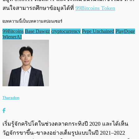
สนใจสามารถศึกษาข้อมูลได้ที่
99Bitcoins Token
เ
บทความนี้เป็นบทความสปอนเซอร์
99Bitcoins
Base Dawgz
cryptocurrency
Pepe Unchained
PlayDoge
WienerAI
Tharadon
เริ่มรู้จักคริปโตในช่วงตลาดกระทิงปี 2020 และได้เห็น
วัฏจักรขาขึ้น–ขาลงอย่างเต็มรูปแบบในปี 2021–2022