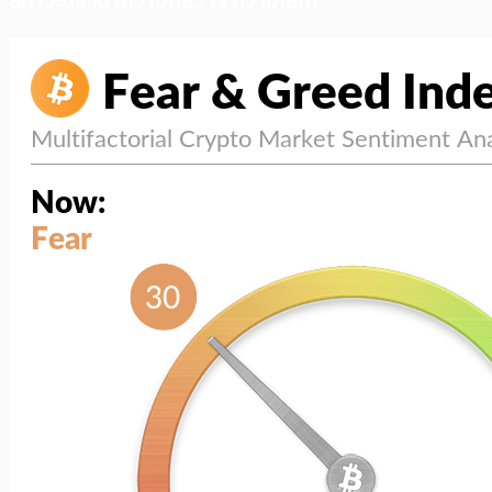
สภาวะตลาด (ความกลัว vs ความโลภ)