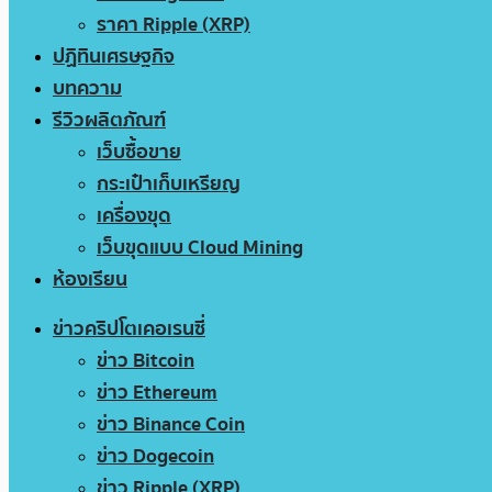
ราคา Ripple (XRP)
ปฏิทินเศรษฐกิจ
บทความ
รีวิวผลิตภัณฑ์
เว็บซื้อขาย
กระเป๋าเก็บเหรียญ
เครื่องขุด
เว็บขุดแบบ Cloud Mining
ห้องเรียน
ข่าวคริปโตเคอเรนซี่
ข่าว Bitcoin
ข่าว Ethereum
ข่าว Binance Coin
ข่าว Dogecoin
ข่าว Ripple (XRP)