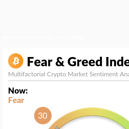
สภาวะตลาด (ความกลัว vs ความโลภ)