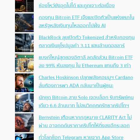
ช่องโหว่ยังอุดไม่ได้ และถูกเจาะต่อเนื่อง
กองทุน Bitcoin ETF เจ๊งและปิดตัวเป็นแห่งแรกใน
สหรัฐหลังเงินทุนไหลออกไปฝั่ง AI
BlackRock ลุยเปิดตัว Tokenized สำหรับกองทุน
ตลาดเงินยุโรปมูลค่า 3.11 แสนล้านดอลลาร์
แบงก์ใหญ่สุดของอิตาลี ลดสัดส่วน Bitcoin ETF
ลง 99% หันลงทุน ใน Ethereum แทนถึง 3 เท่า
Charles Hoskinson ปลุกพลังคอมมูฯ Cardano
ลั่นต้องการพา ADA กลับมาเป็นผู้ชนะ
นักขุด Bitcoin สาย Solo เจอบล็อก รับทรัพย์คน
เดียว 6.6 ล้านบาท ไม่สนวิกฤตศรัทธาคริปโทฯ
Bernstein เตือนหากกฎหมาย CLARITY Act ไม่
ผ่าน อาจกดดันราคาคริปโตให้ดิ่งลงอีกระลอก
ทั่วโลกช็อก Telegram หายจาก App Store