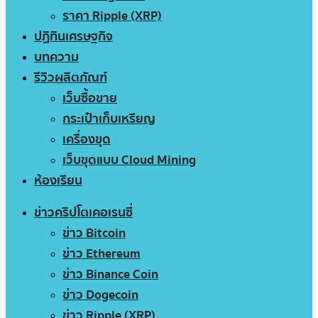
ราคา Ripple (XRP)
ปฏิทินเศรษฐกิจ
บทความ
รีวิวผลิตภัณฑ์
เว็บซื้อขาย
กระเป๋าเก็บเหรียญ
เครื่องขุด
เว็บขุดแบบ Cloud Mining
ห้องเรียน
ข่าวคริปโตเคอเรนซี่
ข่าว Bitcoin
ข่าว Ethereum
ข่าว Binance Coin
ข่าว Dogecoin
ข่าว Ripple (XRP)