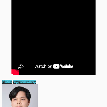
bitcoin
cryptocurrency