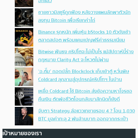
อีกแล้ว
ชายชาวมิสซูรีถูกฟ้อง หลังวางแผนลักพาตัวนัก
ลงทุน Bitcoin เพื่อเรียกค่าไถ่
Binance รุกหนัก เพิ่มหุ้น bStocks 10 ตัวดังเข้า
ตลาดสปอต พร้อมแคมเปญฟรีค่าธรรมเนียม
Bitwise ฟันธง คริปโตจะไม่เป็นไร แม้สัปดาห์นี้ร่าง
กฎหมาย Clarity Act จะโหวตไม่ผ่าน
‘อ.ตั๊ม’ ถอดปลั้ก Blockclock เก็บเข้าตู้ หวั่นพิษ
Coldcard ลุกลามสู่อุปกรณ์คริปโทฯ ในบ้าน
เหยื่อ Coldcard ใช้ Bitcoin ส่งข้อความหาโจรขอ
คืนเงิน ตัดพ้อชีวิตโอนกลับมาสักนิดก็ยังดี
จับตา Strategy ส่อแววเทขายรอบ 4 ? โอน 1,030
BTC มูลค่าทะลุ 2 พันล้านบาท ออกจากกระเป๋า
เป้าหมายของเรา