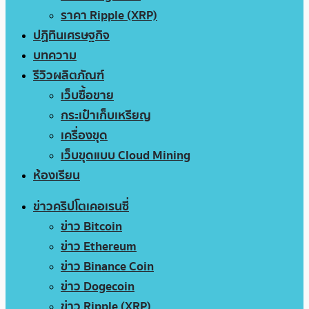
ราคา Ripple (XRP)
ปฏิทินเศรษฐกิจ
บทความ
รีวิวผลิตภัณฑ์
เว็บซื้อขาย
กระเป๋าเก็บเหรียญ
เครื่องขุด
เว็บขุดแบบ Cloud Mining
ห้องเรียน
ข่าวคริปโตเคอเรนซี่
ข่าว Bitcoin
ข่าว Ethereum
ข่าว Binance Coin
ข่าว Dogecoin
ข่าว Ripple (XRP)