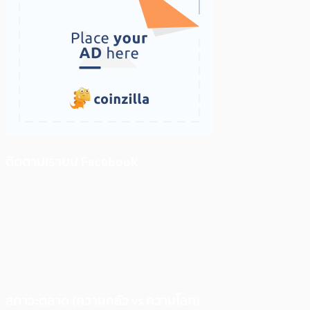
ติดตามเราบน Facebook
สภาวะตลาด (ความกลัว vs ความโลภ)