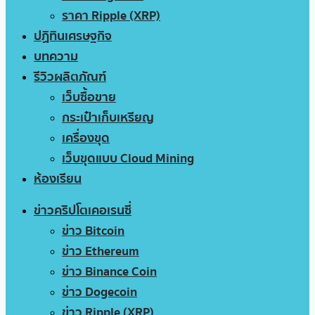
ราคา Ripple (XRP)
ปฏิทินเศรษฐกิจ
บทความ
รีวิวผลิตภัณฑ์
เว็บซื้อขาย
กระเป๋าเก็บเหรียญ
เครื่องขุด
เว็บขุดแบบ Cloud Mining
ห้องเรียน
ข่าวคริปโตเคอเรนซี่
ข่าว Bitcoin
ข่าว Ethereum
ข่าว Binance Coin
ข่าว Dogecoin
ข่าว Ripple (XRP)