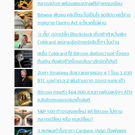
ตลาดสปอต พร้อมแคมเปญฟรีค่าธรรมเนียม
Bitwise ฟันธง คริปโตจะไม่เป็นไร แม้สัปดาห์นี้ร่าง
กฎหมาย Clarity Act จะโหวตไม่ผ่าน
‘อ.ตั๊ม’ ถอดปลั้ก Blockclock เก็บเข้าตู้ หวั่นพิษ
Coldcard ลุกลามสู่อุปกรณ์คริปโทฯ ในบ้าน
เหยื่อ Coldcard ใช้ Bitcoin ส่งข้อความหาโจรขอ
คืนเงิน ตัดพ้อชีวิตโอนกลับมาสักนิดก็ยังดี
จับตา Strategy ส่อแววเทขายรอบ 4 ? โอน 1,030
BTC มูลค่าทะลุ 2 พันล้านบาท ออกจากกระเป๋า
Bitcoin ทรงตัว $64,000 สวนทางหุ้นสหรัฐฯ ATH
หลังข้อตกลงฮอร์มุซใกล้ยุติ
S&P 500 ทำจุดสูงสุดใหม่ แต่ Bitcoin ไม่ตาม
ตลาดเปลี่ยน หรือ คนเปลี่ยน?
3 เหตุผลทำไมราคา Cardano (Ada) ถึงพุ่งแรง