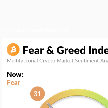
สภาวะตลาด (ความกลัว vs ความโลภ)