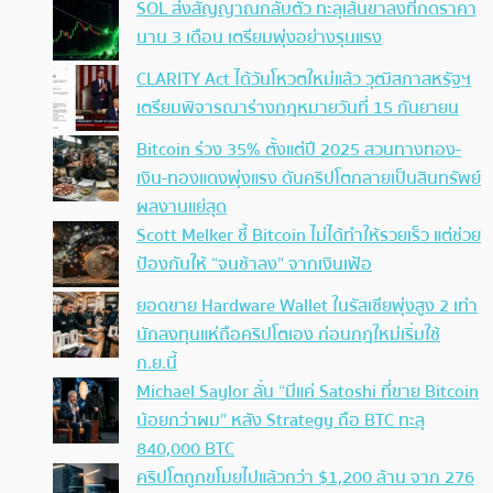
SOL ส่งสัญญาณกลับตัว ทะลุเส้นขาลงที่กดราคา
นาน 3 เดือน เตรียมพุ่งอย่างรุนแรง
CLARITY Act ได้วันโหวตใหม่แล้ว วุฒิสภาสหรัฐฯ
เตรียมพิจารณาร่างกฎหมายวันที่ 15 กันยายน
Bitcoin ร่วง 35% ตั้งแต่ปี 2025 สวนทางทอง-
เงิน-ทองแดงพุ่งแรง ดันคริปโตกลายเป็นสินทรัพย์
ผลงานแย่สุด
Scott Melker ชี้ Bitcoin ไม่ได้ทำให้รวยเร็ว แต่ช่วย
ป้องกันให้ “จนช้าลง” จากเงินเฟ้อ
ยอดขาย Hardware Wallet ในรัสเซียพุ่งสูง 2 เท่า
นักลงทุนแห่ถือคริปโตเอง ก่อนกฎใหม่เริ่มใช้
ก.ย.นี้
Michael Saylor ลั่น “มีแค่ Satoshi ที่ขาย Bitcoin
น้อยกว่าผม” หลัง Strategy ถือ BTC ทะลุ
840,000 BTC
คริปโตถูกขโมยไปแล้วกว่า $1,200 ล้าน จาก 276