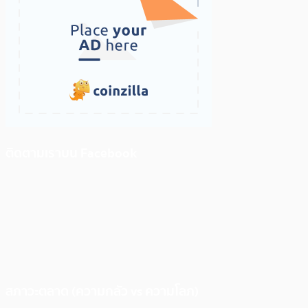
ติดตามเราบน Facebook
สภาวะตลาด (ความกลัว vs ความโลภ)