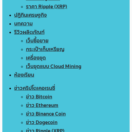
ราคา Ripple (XRP)
ปฏิทินเศรษฐกิจ
บทความ
รีวิวผลิตภัณฑ์
เว็บซื้อขาย
กระเป๋าเก็บเหรียญ
เครื่องขุด
เว็บขุดแบบ Cloud Mining
ห้องเรียน
ข่าวคริปโตเคอเรนซี่
ข่าว Bitcoin
ข่าว Ethereum
ข่าว Binance Coin
ข่าว Dogecoin
ข่าว Ripple (XRP)