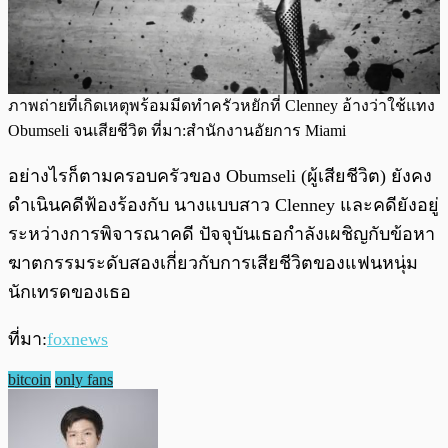
ภาพถ่ายที่เกิดเหตุพร้อมมีดทำครัวหยักที่ Clenney อ้างว่าใช้แทง
Obumseli จนเสียชีวิต ที่มา:สำนักงานอัยการ Miami
อย่างไรก็ตามครอบครัวของ Obumseli (ผู้เสียชีวิต) ยังคง
ดำเนินคดีฟ้องร้องกับ นางแบบสาว Clenney และคดียังอยู่
ระหว่างการพิจารณาคดี ปัจจุบันเธอกำลังเผชิญกับข้อหา
ฆาตกรรมระดับสองเกี่ยวกับการเสียชีวิตของแฟนหนุ่ม
นักเทรดของเธอ
ที่มา:
foxnews
bitcoin
only fans