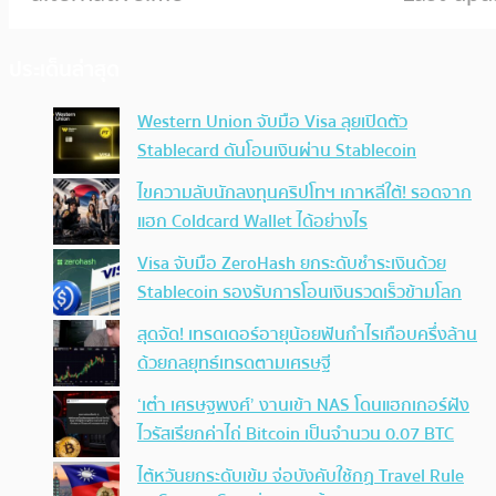
ประเด็นล่าสุด
Western Union จับมือ Visa ลุยเปิดตัว
Stablecard ดันโอนเงินผ่าน Stablecoin
ไขความลับนักลงทุนคริปโทฯ เกาหลีใต้! รอดจาก
แฮก Coldcard Wallet ได้อย่างไร
Visa จับมือ ZeroHash ยกระดับชำระเงินด้วย
Stablecoin รองรับการโอนเงินรวดเร็วข้ามโลก
สุดจัด! เทรดเดอร์อายุน้อยฟันกำไรเกือบครึ่งล้าน
ด้วยกลยุทธ์เทรดตามเศรษฐี
‘เต๋า เศรษฐพงศ์’ งานเข้า NAS โดนแฮกเกอร์ฝัง
ไวรัสเรียกค่าไถ่ Bitcoin เป็นจำนวน 0.07 BTC
ไต้หวันยกระดับเข้ม จ่อบังคับใช้กฏ Travel Rule