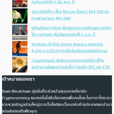
คุมโอนคริปโทฯ เริ่ม ต.ค. นี้
ตลาดคริปโทฯ ฟื้น! Bitcoin ยื้อแถว $64,700 ลุ้น
ทะลุผ่านกรอบ $65,000
ปูตินตัดหน้าทรัมป์ เซ็นลงนามอนุมัติกฎหมายคริป
โทฯ ฉบับแรก เริ่มมีผลบังคับใช้ 1 ก.ย. นี้
Strategy เข้าร่วม Invest America สมทบทุน
8,200 บาท/ปี เข้าบัญชีทรัมป์แจกบุตรพนักงาน
CryptoQuant ส่งสัญญาณตลาดหมีเข้าสู่โค้ง
สุดท้าย หลังพบเจ้าคริปโทฯ ซุ่มเก็บ BTC และ ETH
เป้าหมายของเรา
Siam Blockchain มุ่งมั่นที่จะช่วยนำเสนอสารเกี่ยวกับ
Cryptocurrency และเทคโนโลยีบล็อกเชนเพื่อคนไทย ในภาษาไทย เรา
รวบรวมข้อมูลส่วนใหญ่จากเว็บไซต์และเว็บบอร์ดต่างประเทศและนำมา
แปลส่งตรงถึงฟีดคุณ