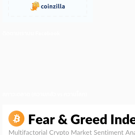
ติดตามเราบน Facebook
สภาวะตลาด (ความกลัว vs ความโลภ)