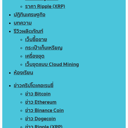
ราคา Ripple (XRP)
ปฏิทินเศรษฐกิจ
บทความ
รีวิวผลิตภัณฑ์
เว็บซื้อขาย
กระเป๋าเก็บเหรียญ
เครื่องขุด
เว็บขุดแบบ Cloud Mining
ห้องเรียน
ข่าวคริปโตเคอเรนซี่
ข่าว Bitcoin
ข่าว Ethereum
ข่าว Binance Coin
ข่าว Dogecoin
ข่าว Ripple (XRP)