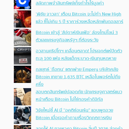
สลัดภาพจำสินทรัพย์เก็งกำไรไร้มูลค่า
‘พิชัย จาวลา’ เตือน Bitcoin จะไม่ทำ New High
แล้ว ชี้ไม่เกิน 5 ปี ราคาร่วงเหลือหลักพันดอลลาร์
Bitcoin เข้าสู่ ‘สัปดาห์เงินเฟ้อ’ ส่องไทม์ไลน์ 3
ตัวเลขเศรษฐกิจสหรัฐฯ ที่ต้องระวัง
อวสานคริปโทฯ เกลื่อนตลาด! โปรเจกต์แห่ปิดตัว
ทะลุ 100 แห่ง หลังแฮ็กระบาด-เงินทุนหดหาย
กลยุทธ์ ‘ถือทน’ แตกพ่าย Empery บริษัทคลัง
Bitcoin เทขาย 1,635 BTC เหลือในพอร์ตไม่ถึง
ครึ่ง
สอบตกสินทรัพย์ปลอดภัย นักเศรษฐศาสตร์แนว
หน้าเตือน Bitcoin ไม่ใช่ทองคำดิจิทัล
วิจัยใหม่ชี้ AI มี “อคติซ่อนเร้น” แอบพูดอวย
Bitcoin เมื่อเจอคำถามเรื่องวิกฤตการเงิน
ลองให้ AI ทายราคา Bitcoin สิ้นปี 2026 ส่องคำ