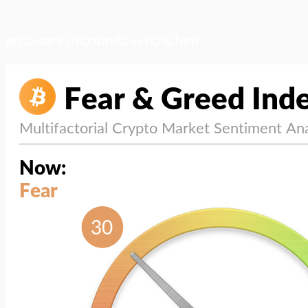
สภาวะตลาด (ความกลัว vs ความโลภ)