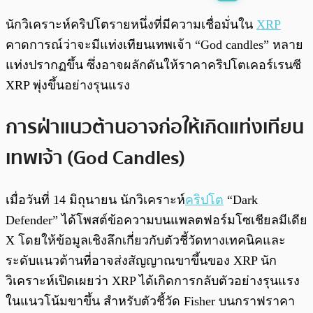
พร้อมเล่น
0:00
/
0:00
นักวิเคราะห์คริปโตรายหนึ่งที่มีความเชื่อมั่นใน
XRP
คาดการณ์ว่าจะมีแท่งเทียนเทพเจ้า “God candles” หลาย
แท่งปรากฏขึ้น ซึ่งอาจผลักดันให้ราคาคริปโตเคอร์เรนซี
XRP พุ่งขึ้นอย่างรุนแรง
การฝ่าแนวต้านอาจก่อให้เกิดแท่งเทียน
เทพเจ้า (God Candles)
เมื่อวันที่ 14 มิถุนายน นักวิเคราะห์
คริปโต
“Dark
Defender” ได้โพสต์ข้อความบนแพลตฟอร์มโซเชียลมีเดีย
X โดยให้ข้อมูลเชิงลึกเกี่ยวกับตัวชี้วัดทางเทคนิคและ
ระดับแนวต้านที่อาจส่งสัญญาณขาขึ้นของ XRP นัก
วิเคราะห์เปิดเผยว่า XRP ได้เกิดการกลับตัวอย่างรุนแรง
ในแนวโน้มขาขึ้น สำหรับตัวชี้วัด Fisher บนกราฟราคา