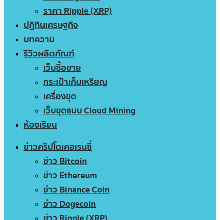
ราคา Ripple (XRP)
ปฏิทินเศรษฐกิจ
บทความ
รีวิวผลิตภัณฑ์
เว็บซื้อขาย
กระเป๋าเก็บเหรียญ
เครื่องขุด
เว็บขุดแบบ Cloud Mining
ห้องเรียน
ข่าวคริปโตเคอเรนซี่
ข่าว Bitcoin
ข่าว Ethereum
ข่าว Binance Coin
ข่าว Dogecoin
ข่าว Ripple (XRP)