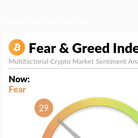
สภาวะตลาด (ความกลัว vs ความโลภ)