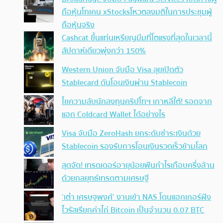
ถือหุ้นโทเคน xStocksโหวตลงมติในการประชุมผู้
ถือหุ้นจริง
Cashcat ขึ้นแท่นเหรียญมีมที่โตแรงที่สุดในเวลานี้
สัปดาห์เดียวพุ่งกว่า 150%
Western Union จับมือ Visa ลุยเปิดตัว
Stablecard ดันโอนเงินผ่าน Stablecoin
ไขความลับนักลงทุนคริปโทฯ เกาหลีใต้! รอดจาก
แฮก Coldcard Wallet ได้อย่างไร
Visa จับมือ ZeroHash ยกระดับชำระเงินด้วย
Stablecoin รองรับการโอนเงินรวดเร็วข้ามโลก
สุดจัด! เทรดเดอร์อายุน้อยฟันกำไรเกือบครึ่งล้าน
ด้วยกลยุทธ์เทรดตามเศรษฐี
‘เต๋า เศรษฐพงศ์’ งานเข้า NAS โดนแฮกเกอร์ฝัง
ไวรัสเรียกค่าไถ่ Bitcoin เป็นจำนวน 0.07 BTC