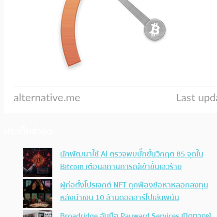
ประเด็นล่าสุด
นักพัฒนาใช้ AI ตรวจพบบั๊กขั้นวิกฤต 85 จุดใน
Bitcoin เตือนสถานการณ์เข้าขั้นเลวร้าย
ผู้ก่อตั้งโปรเจกต์ NFT ถูกฟ้องข้อหาหลอกลงทุน
หลังนำเงิน 10 ล้านดอลลาร์ไปเล่นพนัน
Broadridge จับมือ Payward Services เปิดทางผู้