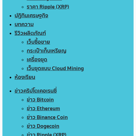
ราคา Ripple (XRP)
ปฏิทินเศรษฐกิจ
บทความ
รีวิวผลิตภัณฑ์
เว็บซื้อขาย
กระเป๋าเก็บเหรียญ
เครื่องขุด
เว็บขุดแบบ Cloud Mining
ห้องเรียน
ข่าวคริปโตเคอเรนซี่
ข่าว Bitcoin
ข่าว Ethereum
ข่าว Binance Coin
ข่าว Dogecoin
ข่าว Ripple (XRP)