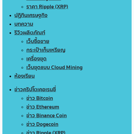
ราคา Ripple (XRP)
ปฏิทินเศรษฐกิจ
บทความ
รีวิวผลิตภัณฑ์
เว็บซื้อขาย
กระเป๋าเก็บเหรียญ
เครื่องขุด
เว็บขุดแบบ Cloud Mining
ห้องเรียน
ข่าวคริปโตเคอเรนซี่
ข่าว Bitcoin
ข่าว Ethereum
ข่าว Binance Coin
ข่าว Dogecoin
ข่าว Ripple (XRP)