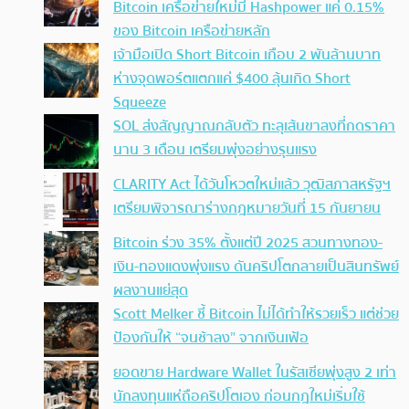
Bitcoin เครือข่ายใหม่มี Hashpower แค่ 0.15%
ของ Bitcoin เครือข่ายหลัก
เจ้ามือเปิด Short Bitcoin เกือบ 2 พันล้านบาท
ห่างจุดพอร์ตแตกแค่ $400 ลุ้นเกิด Short
Squeeze
SOL ส่งสัญญาณกลับตัว ทะลุเส้นขาลงที่กดราคา
นาน 3 เดือน เตรียมพุ่งอย่างรุนแรง
CLARITY Act ได้วันโหวตใหม่แล้ว วุฒิสภาสหรัฐฯ
เตรียมพิจารณาร่างกฎหมายวันที่ 15 กันยายน
Bitcoin ร่วง 35% ตั้งแต่ปี 2025 สวนทางทอง-
เงิน-ทองแดงพุ่งแรง ดันคริปโตกลายเป็นสินทรัพย์
ผลงานแย่สุด
Scott Melker ชี้ Bitcoin ไม่ได้ทำให้รวยเร็ว แต่ช่วย
ป้องกันให้ “จนช้าลง” จากเงินเฟ้อ
ยอดขาย Hardware Wallet ในรัสเซียพุ่งสูง 2 เท่า
นักลงทุนแห่ถือคริปโตเอง ก่อนกฎใหม่เริ่มใช้