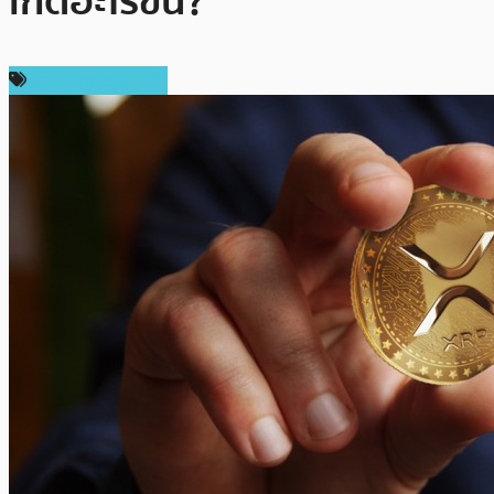
เกิดอะไรขึ้น?
ข่าว Ripple (XRP)