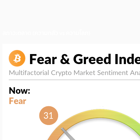
สภาวะตลาด (ความกลัว vs ความโลภ)