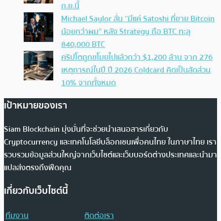
ก.ย.นี้
Michael Saylor ลั่น “มีแค่ Satoshi ที่ขาย Bitcoin
น้อยกว่าผม” หลัง Strategy ถือ BTC ทะลุ
840,000 BTC
คริปโตถูกขโมยไปแล้วกว่า $1,200 ล้าน จาก 276
เหตุการณ์ในปี ปี 2026 Coldcard คิดเป็นสัดส่วน
10% จากทั้งหมด
เป้าหมายของเรา
Siam Blockchain มุ่งมั่นที่จะช่วยนำเสนอสารเกี่ยวกับ
Cryptocurrency และเทคโนโลยีบล็อกเชนเพื่อคนไทย ในภาษาไทย เรา
รวบรวมข้อมูลส่วนใหญ่จากเว็บไซต์และเว็บบอร์ดต่างประเทศและนำมา
แปลส่งตรงถึงฟีดคุณ
เกี่ยวกับเว็บไซต์นี้
ทีมงาน
ติดต่อเรา