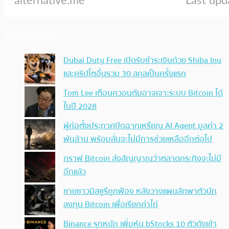
ประเด็นล่าสุด
Dubai Duty Free เปิดรับชำระเงินด้วย Shiba Inu
และคริปโตอื่นรวม 30 สกุลเป็นครั้งแรก
Tom Lee เตือนควอนตัมอาจเจาะระบบ Bitcoin ได้
ในปี 2028
ผู้ก่อตั้งประกาศปิดฉากเหรียญ AI Agent มูลค่า 2
พันล้าน พร้อมลั่นจะไม่มีการช่วยเหลืออีกต่อไป
กราฟ Bitcoin ส่งสัญญาณว่าตลาดกระทิงจะไม่มี
อีกแล้ว
ชายชาวมิสซูรีถูกฟ้อง หลังวางแผนลักพาตัวนัก
ลงทุน Bitcoin เพื่อเรียกค่าไถ่
Binance รุกหนัก เพิ่มหุ้น bStocks 10 ตัวดังเข้า