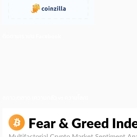
ติดตามเราบน Facebook
สภาวะตลาด (ความกลัว vs ความโลภ)