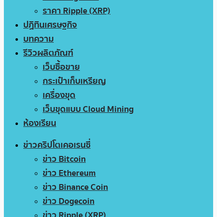
ราคา Ripple (XRP)
ปฏิทินเศรษฐกิจ
บทความ
รีวิวผลิตภัณฑ์
เว็บซื้อขาย
กระเป๋าเก็บเหรียญ
เครื่องขุด
เว็บขุดแบบ Cloud Mining
ห้องเรียน
ข่าวคริปโตเคอเรนซี่
ข่าว Bitcoin
ข่าว Ethereum
ข่าว Binance Coin
ข่าว Dogecoin
ข่าว Ripple (XRP)