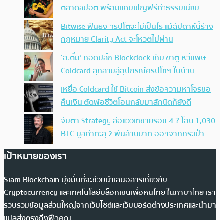
ตลาดสปอต พร้อมแคมเปญฟรีค่าธรรมเนียม
Bitwise ฟันธง คริปโตจะไม่เป็นไร แม้สัปดาห์นี้ร่าง
กฎหมาย Clarity Act จะโหวตไม่ผ่าน
‘อ.ตั๊ม’ ถอดปลั้ก Blockclock เก็บเข้าตู้ หวั่นพิษ
Coldcard ลุกลามสู่อุปกรณ์คริปโทฯ ในบ้าน
เหยื่อ Coldcard ใช้ Bitcoin ส่งข้อความหาโจรขอ
คืนเงิน ตัดพ้อชีวิตโอนกลับมาสักนิดก็ยังดี
จับตา Strategy ส่อแววเทขายรอบ 4 ? โอน 1,030
BTC มูลค่าทะลุ 2 พันล้านบาท ออกจากกระเป๋า
เป้าหมายของเรา
Siam Blockchain มุ่งมั่นที่จะช่วยนำเสนอสารเกี่ยวกับ
Cryptocurrency และเทคโนโลยีบล็อกเชนเพื่อคนไทย ในภาษาไทย เรา
รวบรวมข้อมูลส่วนใหญ่จากเว็บไซต์และเว็บบอร์ดต่างประเทศและนำมา
แปลส่งตรงถึงฟีดคุณ