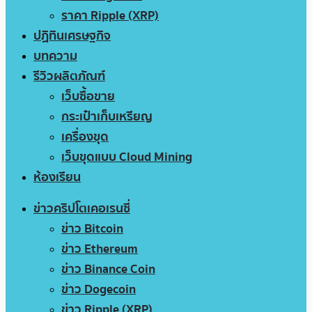
ราคา Ripple (XRP)
ปฏิทินเศรษฐกิจ
บทความ
รีวิวผลิตภัณฑ์
เว็บซื้อขาย
กระเป๋าเก็บเหรียญ
เครื่องขุด
เว็บขุดแบบ Cloud Mining
ห้องเรียน
ข่าวคริปโตเคอเรนซี่
ข่าว Bitcoin
ข่าว Ethereum
ข่าว Binance Coin
ข่าว Dogecoin
ข่าว Ripple (XRP)