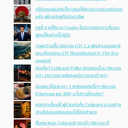
ญี่ปุ่นคุมเข้มคริปโต เสนอให้ชะลอการถอนเงินทุก
ครั้ง เพื่อสกัดแก๊งมิจฉาชีพ
กูรูชี้ การใช้งาน Crypto ในอนาคตจะราบรื่นจน
ผู้คนใช้อย่างไม่รู้ตัว
วาฬกว้านซื้อ Bitcoin กว่า 1.2 พันล้านดอลลาร์
ขณะที่กองทุน ETF ดึงดูดเงินทุนกว่า 750 ล้าน
ดอลลาร์
ช่องโหว่ Coldcard ทำพิษ นักลงทุนโอน Bitcoin
กว่า 210,000 เหรียญหนีจากกระเป๋าเก่า
ส่องแนวโน้มราคา 3 เหรียญคริปโทฯ Bitcoin,
Ethereum และ XRP จะไปทางไหนต่อ?
หลักฐานใหม่ชี้ ผู้ร่วมก่อตั้ง Coldcard อาจสร้าง
บัญชีปลอมเนียนสอดไส้โค้ดตัวเอง
ตื่นตระหนก Coldcard! กระเป๋า Bitcoin ที่