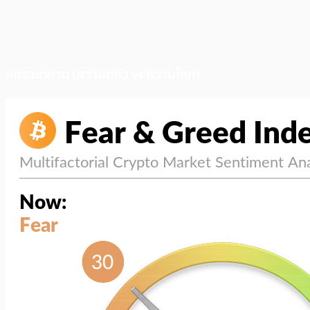
สภาวะตลาด (ความกลัว vs ความโลภ)