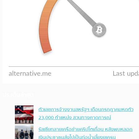
ประเด็นล่าสุด
ตัวเลขการจ้างงานสหรัฐฯ เดือนกรกฎาคมหดตัว
23,000 ตำแหน่ง สวนทางคาดการณ์
รัสเซียทลายเครือข่ายคริปโตเถื่อน หลังพบหลอก
เงินประชาชนส่งไปเป็นท่อน้ำเลี้ยงยูเครน