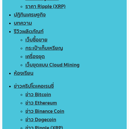
ราคา Ripple (XRP)
ปฏิทินเศรษฐกิจ
บทความ
รีวิวผลิตภัณฑ์
เว็บซื้อขาย
กระเป๋าเก็บเหรียญ
เครื่องขุด
เว็บขุดแบบ Cloud Mining
ห้องเรียน
ข่าวคริปโตเคอเรนซี่
ข่าว Bitcoin
ข่าว Ethereum
ข่าว Binance Coin
ข่าว Dogecoin
ข่าว Ripple (XRP)