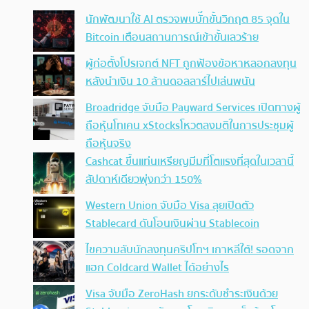
นักพัฒนาใช้ AI ตรวจพบบั๊กขั้นวิกฤต 85 จุดใน
Bitcoin เตือนสถานการณ์เข้าขั้นเลวร้าย
ผู้ก่อตั้งโปรเจกต์ NFT ถูกฟ้องข้อหาหลอกลงทุน
หลังนำเงิน 10 ล้านดอลลาร์ไปเล่นพนัน
Broadridge จับมือ Payward Services เปิดทางผู้
ถือหุ้นโทเคน xStocksโหวตลงมติในการประชุมผู้
ถือหุ้นจริง
Cashcat ขึ้นแท่นเหรียญมีมที่โตแรงที่สุดในเวลานี้
สัปดาห์เดียวพุ่งกว่า 150%
Western Union จับมือ Visa ลุยเปิดตัว
Stablecard ดันโอนเงินผ่าน Stablecoin
ไขความลับนักลงทุนคริปโทฯ เกาหลีใต้! รอดจาก
แฮก Coldcard Wallet ได้อย่างไร
Visa จับมือ ZeroHash ยกระดับชำระเงินด้วย