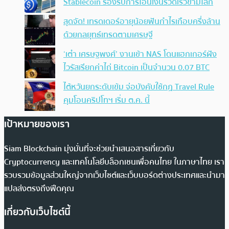
Stablecoin รองรับการโอนเงินรวดเร็วข้ามโลก
สุดจัด! เทรดเดอร์อายุน้อยฟันกำไรเกือบครึ่งล้าน
ด้วยกลยุทธ์เทรดตามเศรษฐี
‘เต๋า เศรษฐพงศ์’ งานเข้า NAS โดนแฮกเกอร์ฝัง
ไวรัสเรียกค่าไถ่ Bitcoin เป็นจำนวน 0.07 BTC
ไต้หวันยกระดับเข้ม จ่อบังคับใช้กฏ Travel Rule
คุมโอนคริปโทฯ เริ่ม ต.ค. นี้
เป้าหมายของเรา
Siam Blockchain มุ่งมั่นที่จะช่วยนำเสนอสารเกี่ยวกับ
Cryptocurrency และเทคโนโลยีบล็อกเชนเพื่อคนไทย ในภาษาไทย เรา
รวบรวมข้อมูลส่วนใหญ่จากเว็บไซต์และเว็บบอร์ดต่างประเทศและนำมา
แปลส่งตรงถึงฟีดคุณ
เกี่ยวกับเว็บไซต์นี้