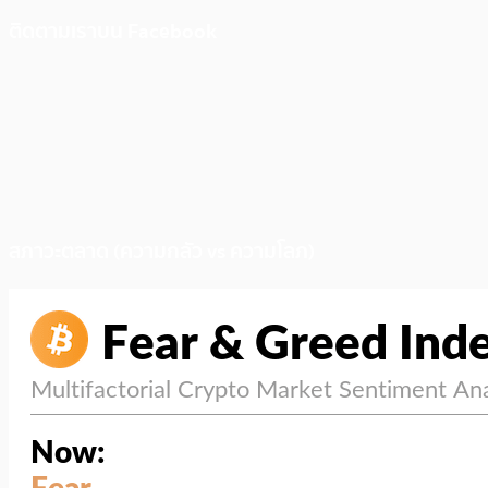
ติดตามเราบน Facebook
สภาวะตลาด (ความกลัว vs ความโลภ)