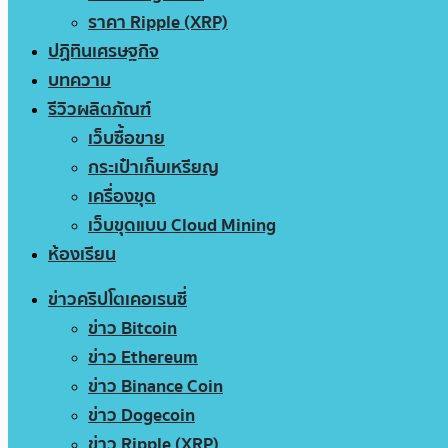
ราคา Ripple (XRP)
ปฏิทินเศรษฐกิจ
บทความ
รีวิวผลิตภัณฑ์
เว็บซื้อขาย
กระเป๋าเก็บเหรียญ
เครื่องขุด
เว็บขุดแบบ Cloud Mining
ห้องเรียน
ข่าวคริปโตเคอเรนซี่
ข่าว Bitcoin
ข่าว Ethereum
ข่าว Binance Coin
ข่าว Dogecoin
ข่าว Ripple (XRP)