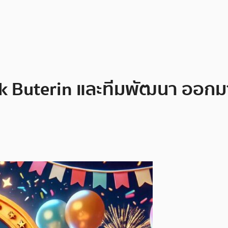
k Buterin และทีมพัฒนา ออกมาเ