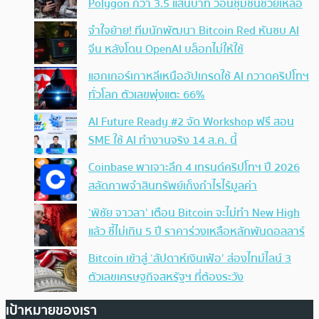
Polygon กว่า 3.5 แสนบาท วอนชุมชนช่วยเหลือ
จำใจย้าย! ทีมนักพัฒนา Bitcoin Red หันซบ AI
จีน หลังโดน OpenAI บล็อกไม่ให้ใช้
แฮกเกอร์เกาหลีเหนืออัปเกรดใช้ AI กวาดคริปโทฯ
ทั่วโลก ตัวเลขพุ่งแตะ 66%
AI Future Ready #2 จัด Workshop ฟรี สอน
SME ใช้ AI ทำงานจริง 14 ส.ค. นี้
Coinbase พาเจาะลึก 4 เทรนด์คริปโทฯ ปี 2026
สลัดภาพจำสินทรัพย์เก็งกำไรไร้มูลค่า
‘พิชัย จาวลา’ เตือน Bitcoin จะไม่ทำ New High
แล้ว ชี้ไม่เกิน 5 ปี ราคาร่วงเหลือหลักพันดอลลาร์
Bitcoin เข้าสู่ ‘สัปดาห์เงินเฟ้อ’ ส่องไทม์ไลน์ 3
ตัวเลขเศรษฐกิจสหรัฐฯ ที่ต้องระวัง
เป้าหมายของเรา