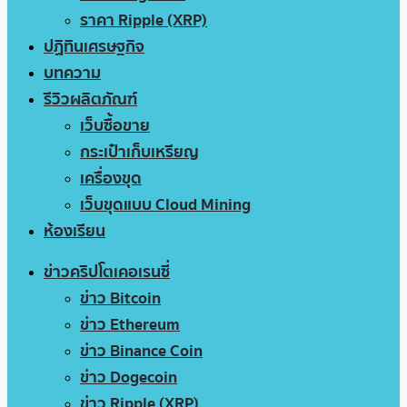
ราคา Ripple (XRP)
ปฏิทินเศรษฐกิจ
บทความ
รีวิวผลิตภัณฑ์
เว็บซื้อขาย
กระเป๋าเก็บเหรียญ
เครื่องขุด
เว็บขุดแบบ Cloud Mining
ห้องเรียน
ข่าวคริปโตเคอเรนซี่
ข่าว Bitcoin
ข่าว Ethereum
ข่าว Binance Coin
ข่าว Dogecoin
ข่าว Ripple (XRP)