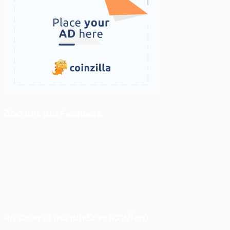
ติดตามเราบน Facebook
สภาวะตลาด (ความกลัว vs ความโลภ)