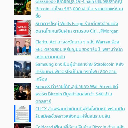
Glassnode เปิดข้อมูล On-Chain ชี้แนวรับสำคัญ
Bitcoin อยู่โซน $63,000 เจ้ามือ-รายย่อยแห่ช้อน
ซื้อ
ธนาคารใหญ่ Wells Fargo ร่วมศึกชิงส่วนแบ่ง
ตลาดโทเคนเงินฝาก ตามรอย Citi, JPMorgan
Clarity Act อาจชะงักยาว ๆ หลัง Warren ร้อง
SEC ตรวจสอบเหรียญมีมของทรัมป์ เพราะทำนัก
ลงทุนขาดทุนยับ
Samsung อาจเป็นผู้นำแจกจ่าย Stablecoin หลัง
เตรียมเพิ่มฟีเจอร์ใหม่ในสมาร์ทโฟน 800 ล้าน
เครื่อง
SpaceX ทำรายได้ทะลุเป้าของ Wall Street แต่
พอร์ต Bitcoin มีมูลค่าลดลงกว่า 540 ล้าน
ดอลลาร์
CLICX ลั่นพร้อมดำเนินคดีผู้ตั้งใจบิดหนี้ พร้อมปิด
รับสมัครชั่วคราวหลังคนแห่ยื่นจนระบบล้น
Coldcard เตือนผู้ใช้งานรีบย้าย Bitcoin ด่วน หลัง