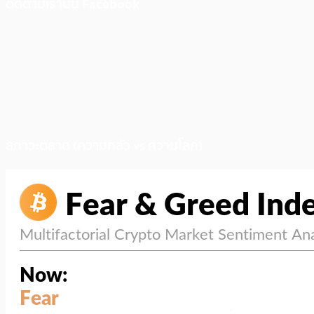
ติดตามเราบน Facebook
สภาวะตลาด (ความกลัว vs ความโลภ)