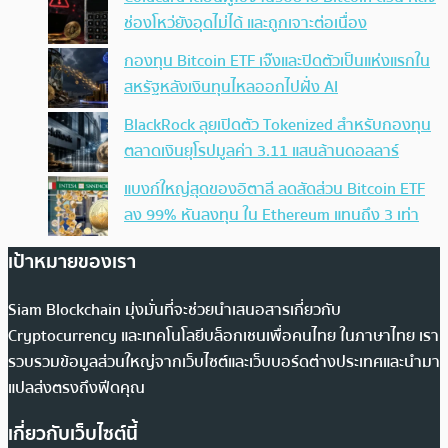
ช่องโหว่ยังอุดไม่ได้ และถูกเจาะต่อเนื่อง
กองทุน Bitcoin ETF เจ๊งและปิดตัวเป็นแห่งแรกใน
สหรัฐหลังเงินทุนไหลออกไปฝั่ง AI
BlackRock ลุยเปิดตัว Tokenized สำหรับกองทุน
ตลาดเงินยุโรปมูลค่า 3.11 แสนล้านดอลลาร์
แบงก์ใหญ่สุดของอิตาลี ลดสัดส่วน Bitcoin ETF
ลง 99% หันลงทุน ใน Ethereum แทนถึง 3 เท่า
เป้าหมายของเรา
Siam Blockchain มุ่งมั่นที่จะช่วยนำเสนอสารเกี่ยวกับ
Cryptocurrency และเทคโนโลยีบล็อกเชนเพื่อคนไทย ในภาษาไทย เรา
รวบรวมข้อมูลส่วนใหญ่จากเว็บไซต์และเว็บบอร์ดต่างประเทศและนำมา
แปลส่งตรงถึงฟีดคุณ
เกี่ยวกับเว็บไซต์นี้