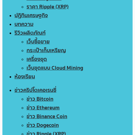
ราคา Ripple (XRP)
ปฏิทินเศรษฐกิจ
บทความ
รีวิวผลิตภัณฑ์
เว็บซื้อขาย
กระเป๋าเก็บเหรียญ
เครื่องขุด
เว็บขุดแบบ Cloud Mining
ห้องเรียน
ข่าวคริปโตเคอเรนซี่
ข่าว Bitcoin
ข่าว Ethereum
ข่าว Binance Coin
ข่าว Dogecoin
ข่าว Ripple (XRP)