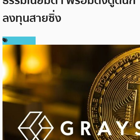
ธรรมเนียมต่ำ พร้อมดึงดูดนัก
ลงทุนสายซิ่ง
ข่าว Bitcoin