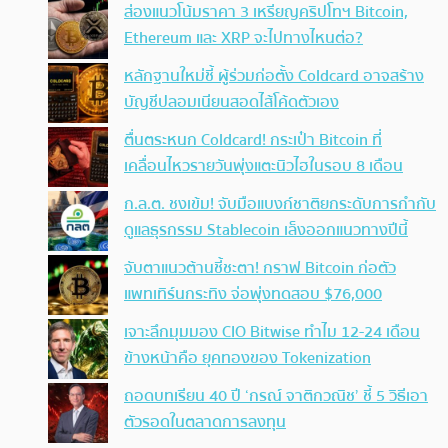
ส่องแนวโน้มราคา 3 เหรียญคริปโทฯ Bitcoin,
Ethereum และ XRP จะไปทางไหนต่อ?
หลักฐานใหม่ชี้ ผู้ร่วมก่อตั้ง Coldcard อาจสร้าง
บัญชีปลอมเนียนสอดไส้โค้ดตัวเอง
ตื่นตระหนก Coldcard! กระเป๋า Bitcoin ที่
เคลื่อนไหวรายวันพุ่งแตะนิวไฮในรอบ 8 เดือน
ก.ล.ต. ชงเข้ม! จับมือแบงก์ชาติยกระดับการกำกับ
ดูแลธุรกรรม Stablecoin เล็งออกแนวทางปีนี้
จับตาแนวต้านชี้ชะตา! กราฟ Bitcoin ก่อตัว
แพทเทิร์นกระทิง จ่อพุ่งทดสอบ $76,000
เจาะลึกมุมมอง CIO Bitwise ทำไม 12-24 เดือน
ข้างหน้าคือ ยุคทองของ Tokenization
ถอดบทเรียน 40 ปี ‘กรณ์ จาติกวณิช’ ชี้ 5 วิธีเอา
ตัวรอดในตลาดการลงทุน