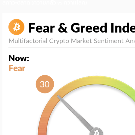
สภาวะตลาด (ความกลัว vs ความโลภ)