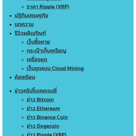
ราคา Ripple (XRP)
ปฏิทินเศรษฐกิจ
บทความ
รีวิวผลิตภัณฑ์
เว็บซื้อขาย
กระเป๋าเก็บเหรียญ
เครื่องขุด
เว็บขุดแบบ Cloud Mining
ห้องเรียน
ข่าวคริปโตเคอเรนซี่
ข่าว Bitcoin
ข่าว Ethereum
ข่าว Binance Coin
ข่าว Dogecoin
ข่าว Ripple (XRP)