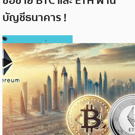
ซื้อขาย BTC และ ETH ผ่าน
บัญชีธนาคาร !
ข่าวคริปโตเคอเรนซี่
,
ต่างประเทศ