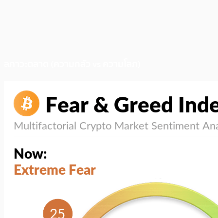
สภาวะตลาด (ความกลัว vs ความโลภ)