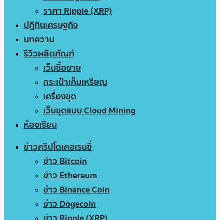
ราคา Ripple (XRP)
ปฏิทินเศรษฐกิจ
บทความ
รีวิวผลิตภัณฑ์
เว็บซื้อขาย
กระเป๋าเก็บเหรียญ
เครื่องขุด
เว็บขุดแบบ Cloud Mining
ห้องเรียน
ข่าวคริปโตเคอเรนซี่
ข่าว Bitcoin
ข่าว Ethereum
ข่าว Binance Coin
ข่าว Dogecoin
ข่าว Ripple (XRP)