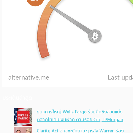
ประเด็นล่าสุด
ธนาคารใหญ่ Wells Fargo ร่วมศึกชิงส่วนแบ่ง
ตลาดโทเคนเงินฝาก ตามรอย Citi, JPMorgan
Clarity Act อาจชะงักยาว ๆ หลัง Warren ร้อง