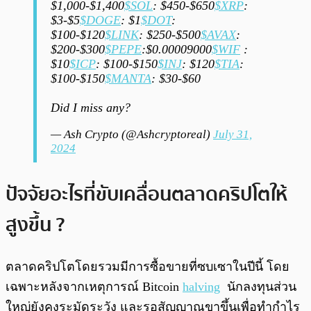
$1,000-$1,400
$SOL
: $450-$650
$XRP
:
$3-$5
$DOGE
: $1
$DOT
:
$100-$120
$LINK
: $250-$500
$AVAX
:
$200-$300
$PEPE
:$0.00009000
$WIF
:
$10
$ICP
: $100-$150
$INJ
: $120
$TIA
:
$100-$150
$MANTA
: $30-$60
Did I miss any?
— Ash Crypto (@Ashcryptoreal)
July 31,
2024
ปัจจัยอะไรที่ขับเคลื่อนตลาดคริปโตให้
สูงขึ้น ?
ตลาดคริปโตโดยรวมมีการซื้อขายที่ซบเซาในปีนี้ โดย
เฉพาะหลังจากเหตุการณ์ Bitcoin
halving
นักลงทุนส่วน
ใหญ่ยังคงระมัดระวัง และรอสัญญาณขาขึ้นเพื่อทำกำไร