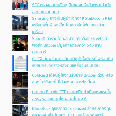
SEC ตรวจสอบเหรียญมีมของทรัมป์ เพราะทำนัก
ลงทุนขาดทุนยับ
Samsung อาจเป็นผู้นำแจกจ่าย Stablecoin หลัง
เตรียมเพิ่มฟีเจอร์ใหม่ในสมาร์ทโฟน 800 ล้าน
เครื่อง
SpaceX ทำรายได้ทะลุเป้าของ Wall Street แต่
พอร์ต Bitcoin มีมูลค่าลดลงกว่า 540 ล้าน
ดอลลาร์
CLICX ลั่นพร้อมดำเนินคดีผู้ตั้งใจบิดหนี้ พร้อมปิด
รับสมัครชั่วคราวหลังคนแห่ยื่นจนระบบล้น
Coldcard เตือนผู้ใช้งานรีบย้าย Bitcoin ด่วน หลัง
ช่องโหว่ยังอุดไม่ได้ และถูกเจาะต่อเนื่อง
กองทุน Bitcoin ETF เจ๊งและปิดตัวเป็นแห่งแรกใน
สหรัฐหลังเงินทุนไหลออกไปฝั่ง AI
BlackRock ลุยเปิดตัว Tokenized สำหรับกองทุน
ตลาดเงินยุโรปมูลค่า 3.11 แสนล้านดอลลาร์