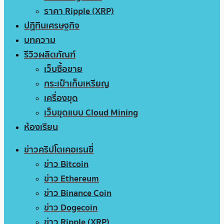
ราคา Ripple (XRP)
ปฏิทินเศรษฐกิจ
บทความ
รีวิวผลิตภัณฑ์
เว็บซื้อขาย
กระเป๋าเก็บเหรียญ
เครื่องขุด
เว็บขุดแบบ Cloud Mining
ห้องเรียน
ข่าวคริปโตเคอเรนซี่
ข่าว Bitcoin
ข่าว Ethereum
ข่าว Binance Coin
ข่าว Dogecoin
ข่าว Ripple (XRP)