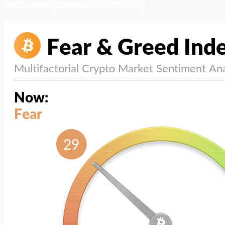
สภาวะตลาด (ความกลัว vs ความโลภ)