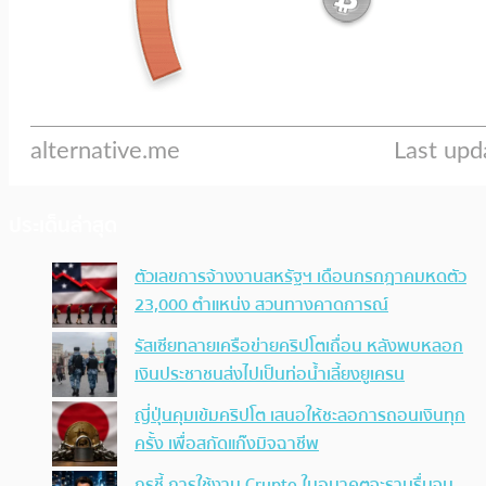
ประเด็นล่าสุด
ตัวเลขการจ้างงานสหรัฐฯ เดือนกรกฎาคมหดตัว
23,000 ตำแหน่ง สวนทางคาดการณ์
รัสเซียทลายเครือข่ายคริปโตเถื่อน หลังพบหลอก
เงินประชาชนส่งไปเป็นท่อน้ำเลี้ยงยูเครน
ญี่ปุ่นคุมเข้มคริปโต เสนอให้ชะลอการถอนเงินทุก
ครั้ง เพื่อสกัดแก๊งมิจฉาชีพ
กูรูชี้ การใช้งาน Crypto ในอนาคตจะราบรื่นจน