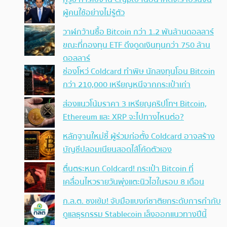
ผู้คนใช้อย่างไม่รู้ตัว
วาฬกว้านซื้อ Bitcoin กว่า 1.2 พันล้านดอลลาร์
ขณะที่กองทุน ETF ดึงดูดเงินทุนกว่า 750 ล้าน
ดอลลาร์
ช่องโหว่ Coldcard ทำพิษ นักลงทุนโอน Bitcoin
กว่า 210,000 เหรียญหนีจากกระเป๋าเก่า
ส่องแนวโน้มราคา 3 เหรียญคริปโทฯ Bitcoin,
Ethereum และ XRP จะไปทางไหนต่อ?
หลักฐานใหม่ชี้ ผู้ร่วมก่อตั้ง Coldcard อาจสร้าง
บัญชีปลอมเนียนสอดไส้โค้ดตัวเอง
ตื่นตระหนก Coldcard! กระเป๋า Bitcoin ที่
เคลื่อนไหวรายวันพุ่งแตะนิวไฮในรอบ 8 เดือน
ก.ล.ต. ชงเข้ม! จับมือแบงก์ชาติยกระดับการกำกับ
ดูแลธุรกรรม Stablecoin เล็งออกแนวทางปีนี้