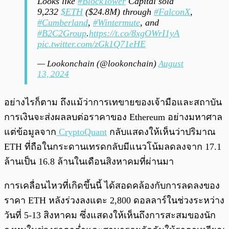
Looks like
#BlockTower
Capital sold
9,232
$ETH
($24.8M) through
#FalconX
,
#Cumberland
,
#Wintermute
, and
#B2C2Group
.
https://t.co/8xgOWrI1yA
pic.twitter.com/zGk1Q71eHE
— Lookonchain (@lookonchain)
August
13, 2024
อย่างไรก็ตาม ถึงแม้ว่าการเทขายของเจ้ามือและสถาบัน
การเงินจะส่งผลลบต่อราคาของ Ethereum อย่างมหาศาล
แต่ข้อมูลจาก
CryptoQuant
กลับแสดงให้เห็นว่าปริมาณ
ETH ที่ถือในกระดานเทรดกลับมีแนวโน้มลดลงจาก 17.1
ล้านเป็น 16.8 ล้านในเดือนสิงหาคมที่ผ่านมา
การเคลื่อนไหวที่เกิดขึ้นนี้ ได้สอดคล้องกับการลดลงของ
ราคา ETH หลังร่วงลงแตะ 2,800 ดอลลาร์ในช่วงระหว่าง
วันที่ 5-13 สิงหาคม ซึ่งแสดงให้เห็นถึงการสะสมของนัก