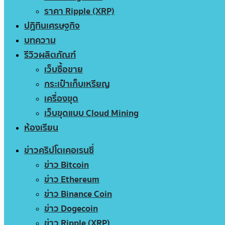
ราคา Ripple (XRP)
ปฏิทินเศรษฐกิจ
บทความ
รีวิวผลิตภัณฑ์
เว็บซื้อขาย
กระเป๋าเก็บเหรียญ
เครื่องขุด
เว็บขุดแบบ Cloud Mining
ห้องเรียน
ข่าวคริปโตเคอเรนซี่
ข่าว Bitcoin
ข่าว Ethereum
ข่าว Binance Coin
ข่าว Dogecoin
ข่าว Ripple (XRP)