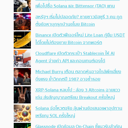
เพื่อไปซื้อ Solana และ Bittensor (TAO) แทน
สหรัฐฯ เริ่มไม่ปลอดภัย? ชายชาวมิสซูรี 3 คน ถูก
ตั้งข้อหาบุกรุกบ้านขโมย Bitcoin
Binance เปิดตัวฟีเจอร์ใหม่ Lite Loan กู้ยืม USDT
ได้โดยไม่ต้องขาย Bitcoin จากพอร์ต
Cloudflare เปิดตัวกระเป๋า Stablecoin ให้ AI
Agent จ่ายค่า API และคอนเทนต์เองได้
Michael Burry เตือน ตลาดหุ้นอาจใกล้พีคเสี่ยง
ดิ่งแรง ย้ำวิกฤตปี 1987 อาจซ้ำรอย
XRP-Solana หลบไป : ส่อง 3 Altcoins ฉายแวว
เด่น ส่งสัญญาณเตรียม Breakout ครั้งใหญ่
Solana จ่อโหวตจริง ลุ้นผ่านข้อเสนอเผาอุปทาน
เหรียญ SOL ครั้งใหญ่
Glassnode เปิดข้อมูล On-Chain ชี้แนวรับสำคัญ