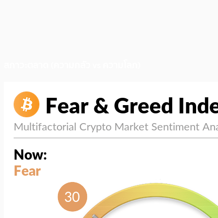
สภาวะตลาด (ความกลัว vs ความโลภ)