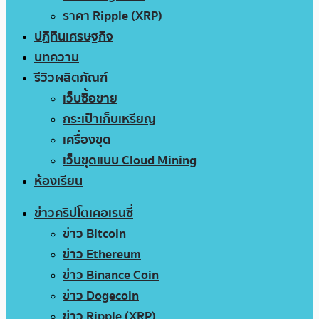
ราคา Ripple (XRP)
ปฏิทินเศรษฐกิจ
บทความ
รีวิวผลิตภัณฑ์
เว็บซื้อขาย
กระเป๋าเก็บเหรียญ
เครื่องขุด
เว็บขุดแบบ Cloud Mining
ห้องเรียน
ข่าวคริปโตเคอเรนซี่
ข่าว Bitcoin
ข่าว Ethereum
ข่าว Binance Coin
ข่าว Dogecoin
ข่าว Ripple (XRP)