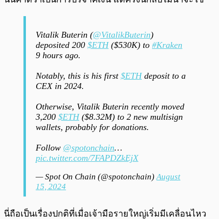
Vitalik Buterin (
@VitalikButerin
)
deposited 200
$ETH
($530K) to
#Kraken
9 hours ago.
Notably, this is his first
$ETH
deposit to a
CEX in 2024.
Otherwise, Vitalik Buterin recently moved
3,200
$ETH
($8.32M) to 2 new multisign
wallets, probably for donations.
Follow
@spotonchain
…
pic.twitter.com/7FAPDZkEjX
— Spot On Chain (@spotonchain)
August
15, 2024
นี่ถือเป็นเรื่องปกติที่เมื่อเจ้ามือรายใหญ่เริ่มมีเคลื่อนไหว