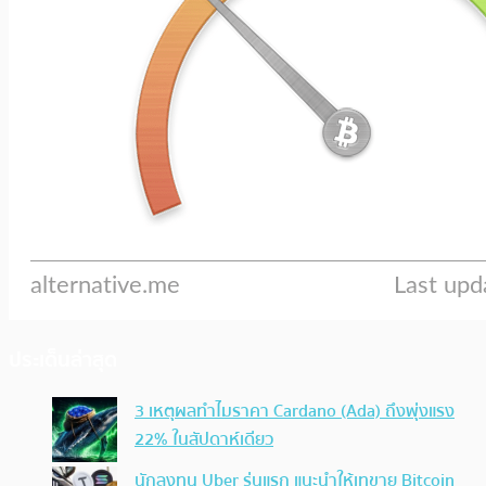
ประเด็นล่าสุด
3 เหตุผลทำไมราคา Cardano (Ada) ถึงพุ่งแรง
22% ในสัปดาห์เดียว
นักลงทุน Uber รุ่นแรก แนะนำให้เทขาย Bitcoin