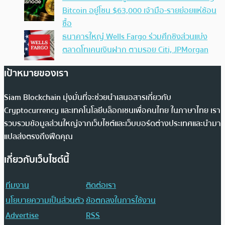
Bitcoin อยู่โซน $63,000 เจ้ามือ-รายย่อยแห่ช้อน
ซื้อ
ธนาคารใหญ่ Wells Fargo ร่วมศึกชิงส่วนแบ่ง
ตลาดโทเคนเงินฝาก ตามรอย Citi, JPMorgan
เป้าหมายของเรา
Siam Blockchain มุ่งมั่นที่จะช่วยนำเสนอสารเกี่ยวกับ
Cryptocurrency และเทคโนโลยีบล็อกเชนเพื่อคนไทย ในภาษาไทย เรา
รวบรวมข้อมูลส่วนใหญ่จากเว็บไซต์และเว็บบอร์ดต่างประเทศและนำมา
แปลส่งตรงถึงฟีดคุณ
เกี่ยวกับเว็บไซต์นี้
ทีมงาน
ติดต่อเรา
นโยบายความเป็นส่วนตัว
ข้อตกลงในการใช้งาน
Advertise
RSS