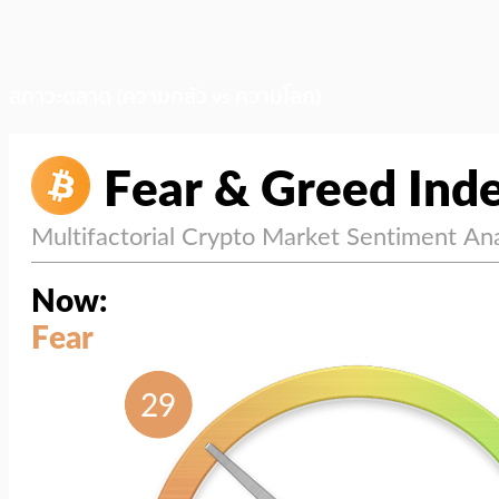
สภาวะตลาด (ความกลัว vs ความโลภ)