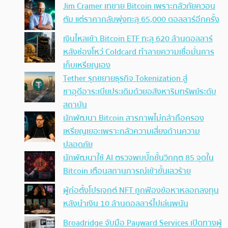
Jim Cramer เทขาย Bitcoin เพราะกลัวภัยควอน
ตัม แต่ราคากลับพุ่งทะลุ 65,000 ดอลลาร์อีกครั้ง
เงินไหลเข้า Bitcoin ETF ทะลุ 620 ล้านดอลลาร์
หลังช่องโหว่ Coldcard ทำลายความเชื่อมั่นการ
เก็บเหรียญเอง
Tether รุกขยายธุรกิจ Tokenization สู่
ซาอุดีอาระเบียประเดิมด้วยอสังหาริมทรัพย์ระดับ
สถาบัน
นักพัฒนา Bitcoin สารภาพไม่กล้าถือครอง
เหรียญเยอะเพราะกลัวความเสี่ยงด้านความ
ปลอดภัย
นักพัฒนาใช้ AI ตรวจพบบั๊กขั้นวิกฤต 85 จุดใน
Bitcoin เตือนสถานการณ์เข้าขั้นเลวร้าย
ผู้ก่อตั้งโปรเจกต์ NFT ถูกฟ้องข้อหาหลอกลงทุน
หลังนำเงิน 10 ล้านดอลลาร์ไปเล่นพนัน
Broadridge จับมือ Payward Services เปิดทางผู้