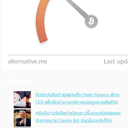
ประเด็นล่าสุด
ศึกชิงบัลลังก์! แม่ผู้ก่อตั้ง Ondo Finance ฟ้อง
CEO เพื่อยึดอำนาจบริหารหลังลูกชายเสียชีวิต
ทรัมป์เอาจริง สั่งทำเนียบขาวรื้อเกณฑ์จริยธรรม
ดันกฎหมาย Clarity Act ปลดล็อกคริปโทฯ