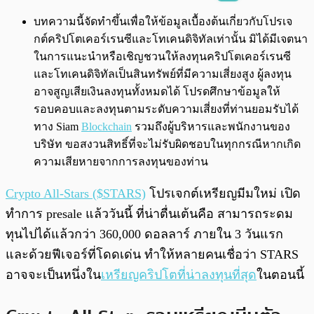
พร้อมเล่น
0:00
/
0:00
บทความนี้จัดทำขึ้นเพื่อให้ข้อมูลเบื้องต้นเกี่ยวกับโปรเจ
กต์คริปโตเคอร์เรนซีและโทเคนดิจิทัลเท่านั้น มิได้มีเจตนา
ในการแนะนำหรือเชิญชวนให้ลงทุนคริปโตเคอร์เรนซี
และโทเคนดิจิทัลเป็นสินทรัพย์ที่มีความเสี่ยงสูง ผู้ลงทุน
อาจสูญเสียเงินลงทุนทั้งหมดได้ โปรดศึกษาข้อมูลให้
รอบคอบและลงทุนตามระดับความเสี่ยงที่ท่านยอมรับได้
ทาง Siam
Blockchain
รวมถึงผู้บริหารและพนักงานของ
บริษัท ขอสงวนสิทธิ์ที่จะไม่รับผิดชอบในทุกกรณีหากเกิด
ความเสียหายจากการลงทุนของท่าน
Crypto All-Stars ($STARS)
โปรเจกต์เหรียญมีมใหม่ เปิด
ทำการ presale แล้ววันนี้ ที่น่าตื่นเต้นคือ สามารถระดม
ทุนไปได้แล้วกว่า 360,000 ดอลลาร์ ภายใน 3 วันแรก
และด้วยฟีเจอร์ที่โดดเด่น ทำให้หลายคนเชื่อว่า STARS
อาจจะเป็นหนึ่งใน
เหรียญคริปโตที่น่าลงทุนที่สุด
ในตอนนี้