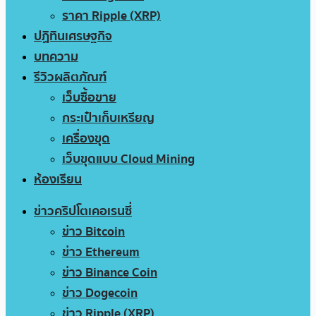
ราคา Ripple (XRP)
ปฏิทินเศรษฐกิจ
บทความ
รีวิวผลิตภัณฑ์
เว็บซื้อขาย
กระเป๋าเก็บเหรียญ
เครื่องขุด
เว็บขุดแบบ Cloud Mining
ห้องเรียน
ข่าวคริปโตเคอเรนซี่
ข่าว Bitcoin
ข่าว Ethereum
ข่าว Binance Coin
ข่าว Dogecoin
ข่าว Ripple (XRP)