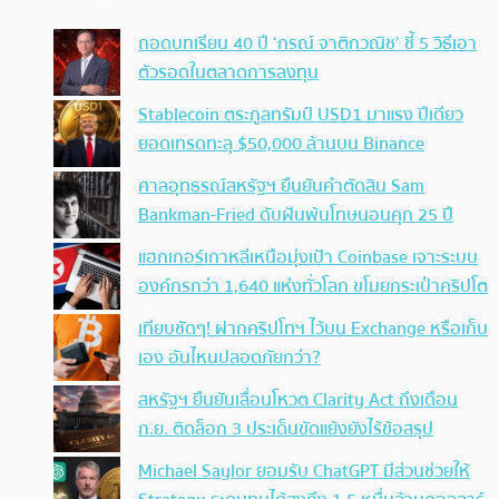
ถอดบทเรียน 40 ปี ‘กรณ์ จาติกวณิช’ ชี้ 5 วิธีเอา
ตัวรอดในตลาดการลงทุน
Stablecoin ตระกูลทรัมป์ USD1 มาแรง ปีเดียว
ยอดเทรดทะลุ $50,000 ล้านบน Binance
ศาลอุทธรณ์สหรัฐฯ ยืนยันคำตัดสิน Sam
Bankman-Fried ดับฝันพ้นโทษนอนคุก 25 ปี
แฮกเกอร์เกาหลีเหนือมุ่งเป้า Coinbase เจาะระบบ
องค์กรกว่า 1,640 แห่งทั่วโลก ขโมยกระเป๋าคริปโต
เทียบชัดๆ! ฝากคริปโทฯ ไว้บน Exchange หรือเก็บ
เอง อันไหนปลอดภัยกว่า?
สหรัฐฯ ยืนยันเลื่อนโหวต Clarity Act ถึงเดือน
ก.ย. ติดล็อก 3 ประเด็นขัดแย้งยังไร้ข้อสรุป
Michael Saylor ยอมรับ ChatGPT มีส่วนช่วยให้