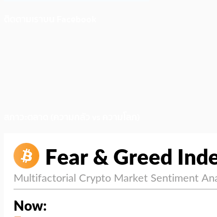
ติดตามเราบน Facebook
สภาวะตลาด (ความกลัว vs ความโลภ)