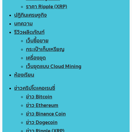
ราคา Ripple (XRP)
ปฏิทินเศรษฐกิจ
บทความ
รีวิวผลิตภัณฑ์
เว็บซื้อขาย
กระเป๋าเก็บเหรียญ
เครื่องขุด
เว็บขุดแบบ Cloud Mining
ห้องเรียน
ข่าวคริปโตเคอเรนซี่
ข่าว Bitcoin
ข่าว Ethereum
ข่าว Binance Coin
ข่าว Dogecoin
ข่าว Ripple (XRP)