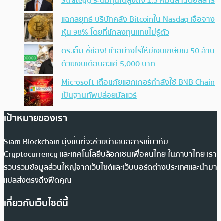
Strategy ระดมทุนได้สูงถึง 1.5 หมื่นล้านดอลลาร์
แฉกลยุทธ์ บริษัทคลัง Bitcoinใน Nasdaq เจือจาง
หุ้น 98% โดยที่นักลงทุนแทบไม่รู้ตัว
ดร.เอ็ม ชี้ช่อง! ทำอย่างไรให้มีเงินเกษียณ 50 ล้าน
ด้วยเงินเดือนละแค่ 5,000 บาท
Microsoft เตือนภัยแฮกเกอร์กำลังใช้ BNB Chain
เป็นฐานทัพปล่อยมัลแวร์
เป้าหมายของเรา
Siam Blockchain มุ่งมั่นที่จะช่วยนำเสนอสารเกี่ยวกับ
Cryptocurrency และเทคโนโลยีบล็อกเชนเพื่อคนไทย ในภาษาไทย เรา
รวบรวมข้อมูลส่วนใหญ่จากเว็บไซต์และเว็บบอร์ดต่างประเทศและนำมา
แปลส่งตรงถึงฟีดคุณ
เกี่ยวกับเว็บไซต์นี้