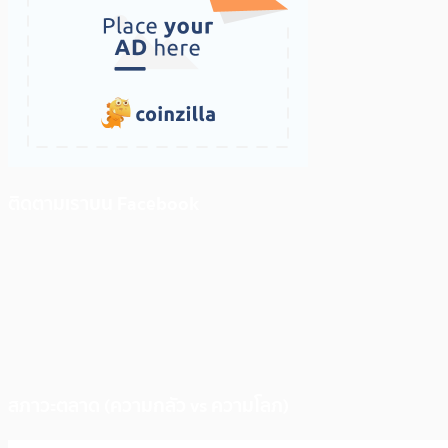
ติดตามเราบน Facebook
สภาวะตลาด (ความกลัว vs ความโลภ)