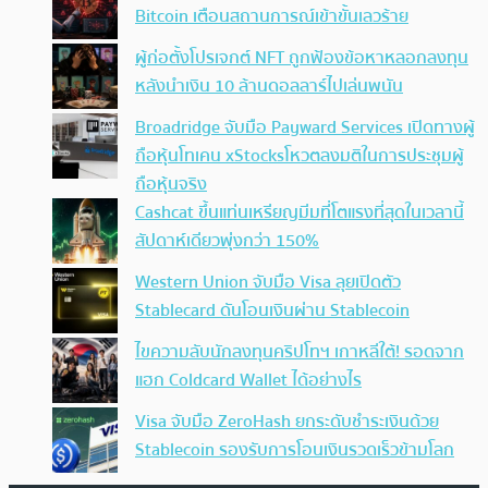
Bitcoin เตือนสถานการณ์เข้าขั้นเลวร้าย
ผู้ก่อตั้งโปรเจกต์ NFT ถูกฟ้องข้อหาหลอกลงทุน
หลังนำเงิน 10 ล้านดอลลาร์ไปเล่นพนัน
Broadridge จับมือ Payward Services เปิดทางผู้
ถือหุ้นโทเคน xStocksโหวตลงมติในการประชุมผู้
ถือหุ้นจริง
Cashcat ขึ้นแท่นเหรียญมีมที่โตแรงที่สุดในเวลานี้
สัปดาห์เดียวพุ่งกว่า 150%
Western Union จับมือ Visa ลุยเปิดตัว
Stablecard ดันโอนเงินผ่าน Stablecoin
ไขความลับนักลงทุนคริปโทฯ เกาหลีใต้! รอดจาก
แฮก Coldcard Wallet ได้อย่างไร
Visa จับมือ ZeroHash ยกระดับชำระเงินด้วย
Stablecoin รองรับการโอนเงินรวดเร็วข้ามโลก