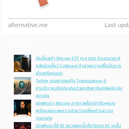
ประเด็นล่าสุด
เงินไหลเข้า Bitcoin ETF ทะลุ 620 ล้านดอลลาร์
หลังช่องโหว่ Coldcard ทำลายความเชื่อมั่นการ
เก็บเหรียญเอง
Tether รุกขยายธุรกิจ Tokenization สู่
ซาอุดีอาระเบียประเดิมด้วยอสังหาริมทรัพย์ระดับ
สถาบัน
นักพัฒนา Bitcoin สารภาพไม่กล้าถือครอง
เหรียญเยอะเพราะกลัวความเสี่ยงด้านความ
ปลอดภัย
นักพัฒนาใช้ AI ตรวจพบบั๊กขั้นวิกฤต 85 จุดใน