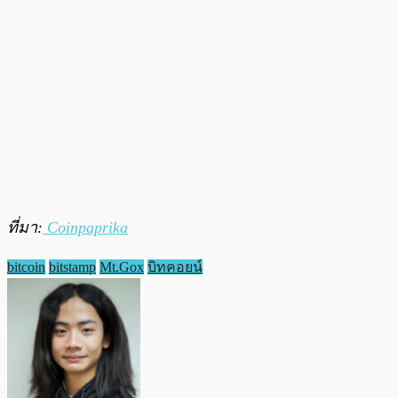
ที่มา:
Coinpaprika
bitcoin
bitstamp
Mt.Gox
บิทคอยน์