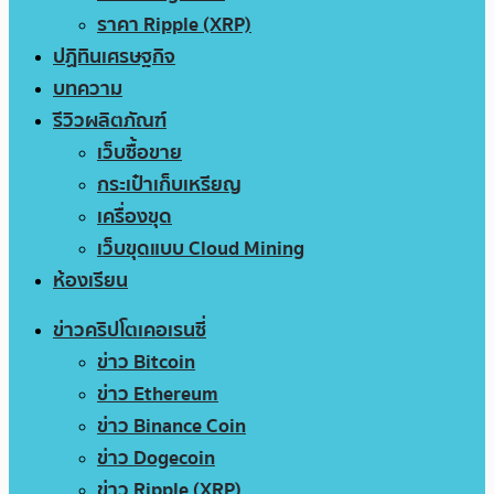
ราคา Ripple (XRP)
ปฏิทินเศรษฐกิจ
บทความ
รีวิวผลิตภัณฑ์
เว็บซื้อขาย
กระเป๋าเก็บเหรียญ
เครื่องขุด
เว็บขุดแบบ Cloud Mining
ห้องเรียน
ข่าวคริปโตเคอเรนซี่
ข่าว Bitcoin
ข่าว Ethereum
ข่าว Binance Coin
ข่าว Dogecoin
ข่าว Ripple (XRP)