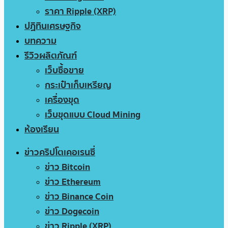
ราคา Ripple (XRP)
ปฏิทินเศรษฐกิจ
บทความ
รีวิวผลิตภัณฑ์
เว็บซื้อขาย
กระเป๋าเก็บเหรียญ
เครื่องขุด
เว็บขุดแบบ Cloud Mining
ห้องเรียน
ข่าวคริปโตเคอเรนซี่
ข่าว Bitcoin
ข่าว Ethereum
ข่าว Binance Coin
ข่าว Dogecoin
ข่าว Ripple (XRP)