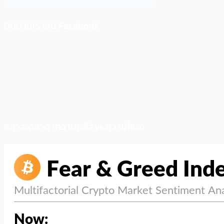
ติดตามเราบน Facebook
สภาวะตลาด (ความกลัว vs ความโลภ)