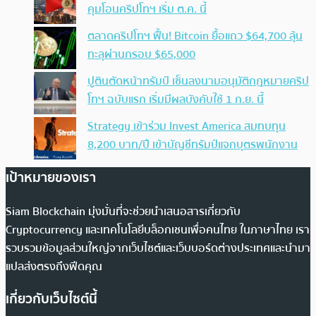
คุมโอนคริปโทฯ เริ่ม ต.ค. นี้
ตลาดคริปโทฯ ฟื้น! Bitcoin ยื้อแถว $64,700 ลุ้น
ทะลุผ่านกรอบ $65,000
ปูตินตัดหน้าทรัมป์ เซ็นลงนามอนุมัติกฎหมายคริป
โทฯ ฉบับแรก เริ่มมีผลบังคับใช้ 1 ก.ย. นี้
Strategy เข้าร่วม Invest America สมทบทุน
8,200 บาท/ปี เข้าบัญชีทรัมป์แจกบุตรพนักงาน
เป้าหมายของเรา
Siam Blockchain มุ่งมั่นที่จะช่วยนำเสนอสารเกี่ยวกับ
Cryptocurrency และเทคโนโลยีบล็อกเชนเพื่อคนไทย ในภาษาไทย เรา
รวบรวมข้อมูลส่วนใหญ่จากเว็บไซต์และเว็บบอร์ดต่างประเทศและนำมา
แปลส่งตรงถึงฟีดคุณ
เกี่ยวกับเว็บไซต์นี้