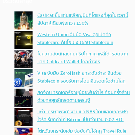
ประเด็นล่าสุด
Cashcat ขึ้นแท่นเหรียญมีมที่โตแรงที่สุดในเวลานี้
สัปดาห์เดียวพุ่งกว่า 150%
Western Union จับมือ Visa ลุยเปิดตัว
Stablecard ดันโอนเงินผ่าน Stablecoin
ไขความลับนักลงทุนคริปโทฯ เกาหลีใต้! รอดจาก
แฮก Coldcard Wallet ได้อย่างไร
Visa จับมือ ZeroHash ยกระดับชำระเงินด้วย
Stablecoin รองรับการโอนเงินรวดเร็วข้ามโลก
สุดจัด! เทรดเดอร์อายุน้อยฟันกำไรเกือบครึ่งล้าน
ด้วยกลยุทธ์เทรดตามเศรษฐี
‘เต๋า เศรษฐพงศ์’ งานเข้า NAS โดนแฮกเกอร์ฝัง
ไวรัสเรียกค่าไถ่ Bitcoin เป็นจำนวน 0.07 BTC
ไต้หวันยกระดับเข้ม จ่อบังคับใช้กฏ Travel Rule