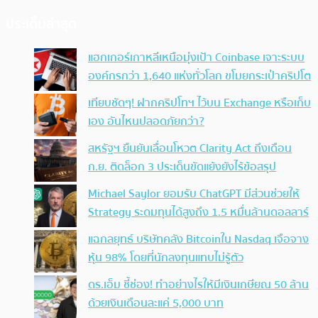
ประเด็นล่าสุด
แฮกเกอร์เกาหลีเหนือมุ่งเป้า Coinbase เจาะระบบ
องค์กรกว่า 1,640 แห่งทั่วโลก ขโมยกระเป๋าคริปโต
เทียบชัดๆ! ฝากคริปโทฯ ไว้บน Exchange หรือเก็บ
เอง อันไหนปลอดภัยกว่า?
สหรัฐฯ ยืนยันเลื่อนโหวต Clarity Act ถึงเดือน
ก.ย. ติดล็อก 3 ประเด็นขัดแย้งยังไร้ข้อสรุป
Michael Saylor ยอมรับ ChatGPT มีส่วนช่วยให้
Strategy ระดมทุนได้สูงถึง 1.5 หมื่นล้านดอลลาร์
แฉกลยุทธ์ บริษัทคลัง Bitcoinใน Nasdaq เจือจาง
หุ้น 98% โดยที่นักลงทุนแทบไม่รู้ตัว
ดร.เอ็ม ชี้ช่อง! ทำอย่างไรให้มีเงินเกษียณ 50 ล้าน
ด้วยเงินเดือนละแค่ 5,000 บาท