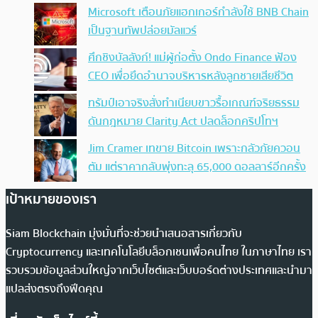
Microsoft เตือนภัยแฮกเกอร์กำลังใช้ BNB Chain
เป็นฐานทัพปล่อยมัลแวร์
ศึกชิงบัลลังก์! แม่ผู้ก่อตั้ง Ondo Finance ฟ้อง
CEO เพื่อยึดอำนาจบริหารหลังลูกชายเสียชีวิต
ทรัมป์เอาจริง สั่งทำเนียบขาวรื้อเกณฑ์จริยธรรม
ดันกฎหมาย Clarity Act ปลดล็อกคริปโทฯ
Jim Cramer เทขาย Bitcoin เพราะกลัวภัยควอน
ตัม แต่ราคากลับพุ่งทะลุ 65,000 ดอลลาร์อีกครั้ง
เป้าหมายของเรา
Siam Blockchain มุ่งมั่นที่จะช่วยนำเสนอสารเกี่ยวกับ
Cryptocurrency และเทคโนโลยีบล็อกเชนเพื่อคนไทย ในภาษาไทย เรา
รวบรวมข้อมูลส่วนใหญ่จากเว็บไซต์และเว็บบอร์ดต่างประเทศและนำมา
แปลส่งตรงถึงฟีดคุณ