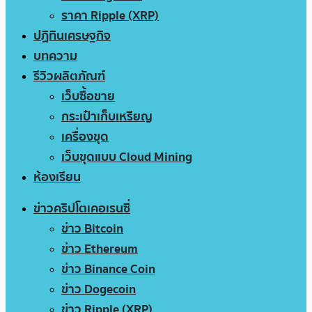
ราคา Ripple (XRP)
ปฏิทินเศรษฐกิจ
บทความ
รีวิวผลิตภัณฑ์
เว็บซื้อขาย
กระเป๋าเก็บเหรียญ
เครื่องขุด
เว็บขุดแบบ Cloud Mining
ห้องเรียน
ข่าวคริปโตเคอเรนซี่
ข่าว Bitcoin
ข่าว Ethereum
ข่าว Binance Coin
ข่าว Dogecoin
ข่าว Ripple (XRP)