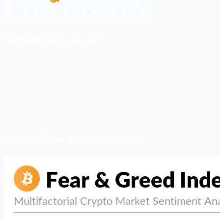
ติดตามเราบน Facebook
สภาวะตลาด (ความกลัว vs ความโลภ)