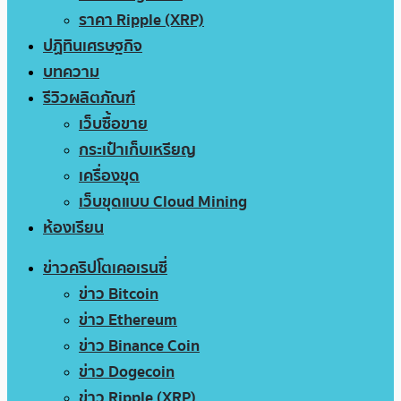
ราคา Ripple (XRP)
ปฏิทินเศรษฐกิจ
บทความ
รีวิวผลิตภัณฑ์
เว็บซื้อขาย
กระเป๋าเก็บเหรียญ
เครื่องขุด
เว็บขุดแบบ Cloud Mining
ห้องเรียน
ข่าวคริปโตเคอเรนซี่
ข่าว Bitcoin
ข่าว Ethereum
ข่าว Binance Coin
ข่าว Dogecoin
ข่าว Ripple (XRP)