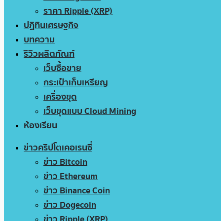
ราคา Ripple (XRP)
ปฏิทินเศรษฐกิจ
บทความ
รีวิวผลิตภัณฑ์
เว็บซื้อขาย
กระเป๋าเก็บเหรียญ
เครื่องขุด
เว็บขุดแบบ Cloud Mining
ห้องเรียน
ข่าวคริปโตเคอเรนซี่
ข่าว Bitcoin
ข่าว Ethereum
ข่าว Binance Coin
ข่าว Dogecoin
ข่าว Ripple (XRP)