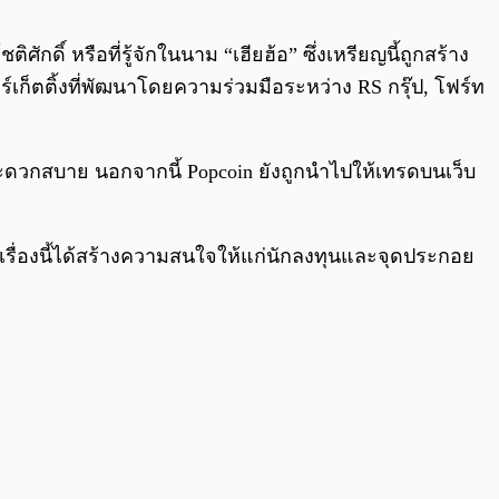
0:00
/
0:00
์ หรือที่รู้จักในนาม “เฮียฮ้อ” ซึ่งเหรียญนี้ถูกสร้าง
์เก็ตติ้งที่พัฒนาโดยความร่วมมือระหว่าง RS กรุ๊ป, โฟร์ท
สะดวกสบาย นอกจากนี้ Popcoin ยังถูกนำไปให้เทรดบนเว็บ
่งเรื่องนี้ได้สร้างความสนใจให้แก่นักลงทุนและจุดประกอย