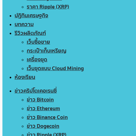
ราคา Ripple (XRP)
ปฏิทินเศรษฐกิจ
บทความ
รีวิวผลิตภัณฑ์
เว็บซื้อขาย
กระเป๋าเก็บเหรียญ
เครื่องขุด
เว็บขุดแบบ Cloud Mining
ห้องเรียน
ข่าวคริปโตเคอเรนซี่
ข่าว Bitcoin
ข่าว Ethereum
ข่าว Binance Coin
ข่าว Dogecoin
ข่าว Ripple (XRP)