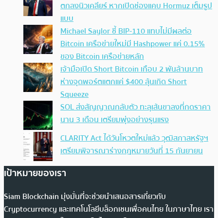
ตกลงนิวเคลียร์ หากเปิดช่องแคบ Hormuz เต็มรูป
แบบ
Michael Saylor ชี้ BIP-110 แทบไม่มีผลต่อ
Bitcoin เครือข่ายใหม่มี Hashpower แค่ 0.15%
ของ Bitcoin เครือข่ายหลัก
เจ้ามือเปิด Short Bitcoin เกือบ 2 พันล้านบาท
ห่างจุดพอร์ตแตกแค่ $400 ลุ้นเกิด Short
Squeeze
SOL ส่งสัญญาณกลับตัว ทะลุเส้นขาลงที่กดราคา
นาน 3 เดือน เตรียมพุ่งอย่างรุนแรง
CLARITY Act ได้วันโหวตใหม่แล้ว วุฒิสภาสหรัฐฯ
เตรียมพิจารณาร่างกฎหมายวันที่ 15 กันยายน
เป้าหมายของเรา
Siam Blockchain มุ่งมั่นที่จะช่วยนำเสนอสารเกี่ยวกับ
Cryptocurrency และเทคโนโลยีบล็อกเชนเพื่อคนไทย ในภาษาไทย เรา