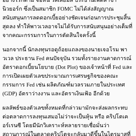
อย่างไรก็ตาม จอห์น วิลเลียมส์ ประธานเฟดสาขา
นิวยอร์ก ซึ่งเป็นสมาชิก FOMC ไม่ได้ส่งสัญญาณ
สนับสนุนการลดดอกเบี้ยอย่างชัดเจนก่อนการประชุมสิ้น
สุดลง ทำให้พาวเวลอาจไม่ได้รับการสนับสนุนอย่างเต็มที่
จากคณะกรรมการในการตัดสินใจครั้งนี้
นอกจากนี้ นักลงทุนรอดูถ้อยแถลงของนายเจอโรม พา
วเวล ประธาน Fed คนปัจจุบัน รวมทั้งรายงานคาดการณ์
อัตราดอกเบี้ยนโยบาย (Dot Plot) ของเจ้าหน้าที่ Fed และ
การเปิดเผยตัวเลขประมาณการเศรษฐกิจของคณะ
กรรมการ Fed เช่น ผลิตภัณฑ์มวลรวมภายในประเทศ
(GDP) อัตราว่างงาน และอัตราเงินเฟ้อ อีกด้วย
ผลลัพธ์ของตัวเลขทั้งหมดที่กล่าวมามักจะส่งผลกระทบ
ต่อตลาดการลงทุนเสมอไม่ว่าจะเป็นหุ้น หรือ คริปโตเค
อร์เรนซี โดยมีนักวิเคราะห์หลายรายเชื่อมั่นว่า
สถานการณ์ในตลาดคริปโตจะกลับมาดีขึ้นในไตรมาสที่