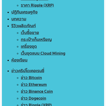
ราคา Ripple (XRP)
ปฏิทินเศรษฐกิจ
บทความ
รีวิวผลิตภัณฑ์
เว็บซื้อขาย
กระเป๋าเก็บเหรียญ
เครื่องขุด
เว็บขุดแบบ Cloud Mining
ห้องเรียน
ข่าวคริปโตเคอเรนซี่
ข่าว Bitcoin
ข่าว Ethereum
ข่าว Binance Coin
ข่าว Dogecoin
ข่าว Ripple (XRP)