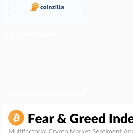
ติดตามเราบน Facebook
สภาวะตลาด (ความกลัว vs ความโลภ)