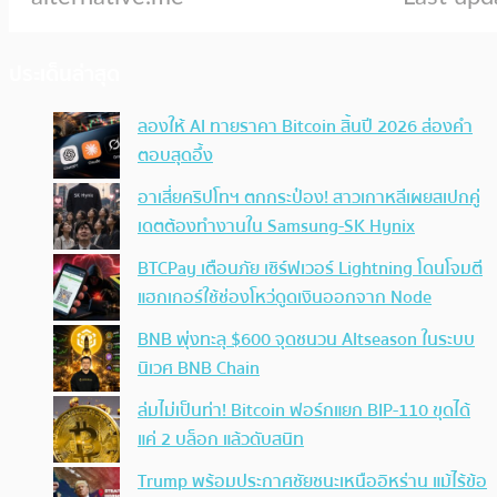
ประเด็นล่าสุด
ลองให้ AI ทายราคา Bitcoin สิ้นปี 2026 ส่องคำ
ตอบสุดอึ้ง
อาเสี่ยคริปโทฯ ตกกระป๋อง! สาวเกาหลีเผยสเปกคู่
เดตต้องทำงานใน Samsung-SK Hynix
BTCPay เตือนภัย เซิร์ฟเวอร์ Lightning โดนโจมตี
แฮกเกอร์ใช้ช่องโหว่ดูดเงินออกจาก Node
BNB พุ่งทะลุ $600 จุดชนวน Altseason ในระบบ
นิเวศ BNB Chain
ล่มไม่เป็นท่า! Bitcoin ฟอร์กแยก BIP-110 ขุดได้
แค่ 2 บล็อก แล้วดับสนิท
Trump พร้อมประกาศชัยชนะเหนืออิหร่าน แม้ไร้ข้อ