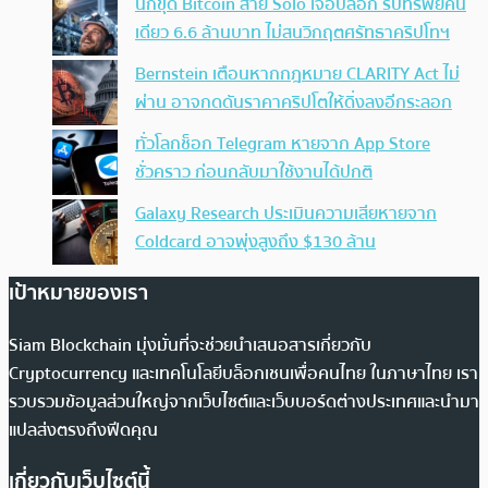
นักขุด Bitcoin สาย Solo เจอบล็อก รับทรัพย์คน
เดียว 6.6 ล้านบาท ไม่สนวิกฤตศรัทธาคริปโทฯ
Bernstein เตือนหากกฎหมาย CLARITY Act ไม่
ผ่าน อาจกดดันราคาคริปโตให้ดิ่งลงอีกระลอก
ทั่วโลกช็อก Telegram หายจาก App Store
ชั่วคราว ก่อนกลับมาใช้งานได้ปกติ
Galaxy Research ประเมินความเสียหายจาก
Coldcard อาจพุ่งสูงถึง $130 ล้าน
เป้าหมายของเรา
Siam Blockchain มุ่งมั่นที่จะช่วยนำเสนอสารเกี่ยวกับ
Cryptocurrency และเทคโนโลยีบล็อกเชนเพื่อคนไทย ในภาษาไทย เรา
รวบรวมข้อมูลส่วนใหญ่จากเว็บไซต์และเว็บบอร์ดต่างประเทศและนำมา
แปลส่งตรงถึงฟีดคุณ
เกี่ยวกับเว็บไซต์นี้