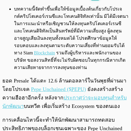
พร้อมเล่น
0:00
/
0:00
บทความนี้จัดทำขึ้นเพื่อให้ข้อมูลเบื้องต้นเกี่ยวกับโปรเจ
กต์คริปโตเคอร์เรนซีและโทเคนดิจิทัลเท่านั้น มิได้มีเจตนา
ในการแนะนำหรือเชิญชวนให้ลงทุนคริปโตเคอร์เรนซี
และโทเคนดิจิทัลเป็นสินทรัพย์ที่มีความเสี่ยงสูง ผู้ลงทุน
อาจสูญเสียเงินลงทุนทั้งหมดได้ โปรดศึกษาข้อมูลให้
รอบคอบและลงทุนตามระดับความเสี่ยงที่ท่านยอมรับได้
ทาง Siam
Blockchain
รวมถึงผู้บริหารและพนักงานของ
บริษัท ขอสงวนสิทธิ์ที่จะไม่รับผิดชอบในทุกกรณีหากเกิด
ความเสียหายจากการลงทุนของท่าน
ยอด Presale ได้แตะ 12.6 ล้านดอลลาร์ในวันพุธที่ผ่านมา
โดยโปรเจค
Pepe Unchained ($PEPU)
ยังคงสร้างสร้าง
ความฮือฮาอีกครั้ง หลังจาก
ประกาศว่าจะมอบทุนสำหรับ
นักพัฒนา
บนทวีต เพื่อเริ่มสร้าง​ Ecosystem ของตนเอง
การเคลื่อนไหวนี้จะทำให้นักพัฒนาสามารถทดสอบ
ประสิทธิภาพของบล็อกเชนเฉพาะของ Pepe Unchained