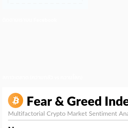
ติดตามเราบน Facebook
สภาวะตลาด (ความกลัว vs ความโลภ)