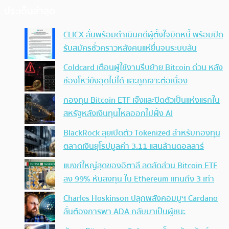
ประเด็นล่าสุด
CLICX ลั่นพร้อมดำเนินคดีผู้ตั้งใจบิดหนี้ พร้อมปิด
รับสมัครชั่วคราวหลังคนแห่ยื่นจนระบบล้น
Coldcard เตือนผู้ใช้งานรีบย้าย Bitcoin ด่วน หลัง
ช่องโหว่ยังอุดไม่ได้ และถูกเจาะต่อเนื่อง
กองทุน Bitcoin ETF เจ๊งและปิดตัวเป็นแห่งแรกใน
สหรัฐหลังเงินทุนไหลออกไปฝั่ง AI
BlackRock ลุยเปิดตัว Tokenized สำหรับกองทุน
ตลาดเงินยุโรปมูลค่า 3.11 แสนล้านดอลลาร์
แบงก์ใหญ่สุดของอิตาลี ลดสัดส่วน Bitcoin ETF
ลง 99% หันลงทุน ใน Ethereum แทนถึง 3 เท่า
Charles Hoskinson ปลุกพลังคอมมูฯ Cardano
ลั่นต้องการพา ADA กลับมาเป็นผู้ชนะ