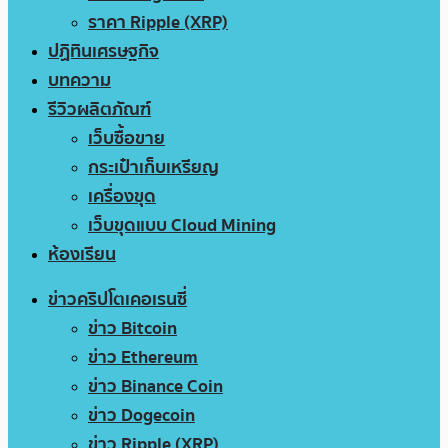
ราคา Ripple (XRP)
ปฏิทินเศรษฐกิจ
บทความ
รีวิวผลิตภัณฑ์
เว็บซื้อขาย
กระเป๋าเก็บเหรียญ
เครื่องขุด
เว็บขุดแบบ Cloud Mining
ห้องเรียน
ข่าวคริปโตเคอเรนซี่
ข่าว Bitcoin
ข่าว Ethereum
ข่าว Binance Coin
ข่าว Dogecoin
ข่าว Ripple (XRP)