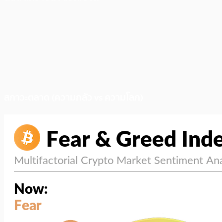
สภาวะตลาด (ความกลัว vs ความโลภ)