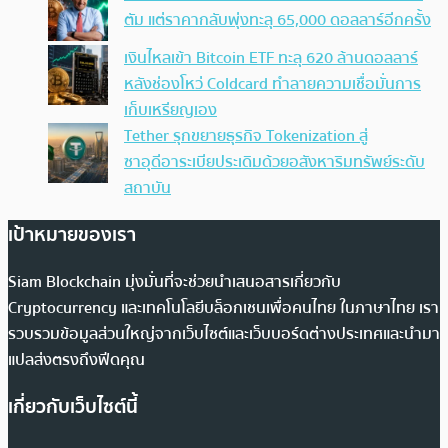
ตัม แต่ราคากลับพุ่งทะลุ 65,000 ดอลลาร์อีกครั้ง
เงินไหลเข้า Bitcoin ETF ทะลุ 620 ล้านดอลลาร์
หลังช่องโหว่ Coldcard ทำลายความเชื่อมั่นการ
เก็บเหรียญเอง
Tether รุกขยายธุรกิจ Tokenization สู่
ซาอุดีอาระเบียประเดิมด้วยอสังหาริมทรัพย์ระดับ
สถาบัน
เป้าหมายของเรา
Siam Blockchain มุ่งมั่นที่จะช่วยนำเสนอสารเกี่ยวกับ
Cryptocurrency และเทคโนโลยีบล็อกเชนเพื่อคนไทย ในภาษาไทย เรา
รวบรวมข้อมูลส่วนใหญ่จากเว็บไซต์และเว็บบอร์ดต่างประเทศและนำมา
แปลส่งตรงถึงฟีดคุณ
เกี่ยวกับเว็บไซต์นี้