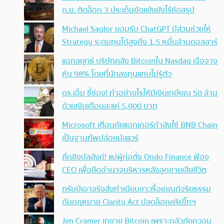
ก.ย. ติดล็อก 3 ประเด็นขัดแย้งยังไร้ข้อสรุป
Michael Saylor ยอมรับ ChatGPT มีส่วนช่วยให้
Strategy ระดมทุนได้สูงถึง 1.5 หมื่นล้านดอลลาร์
แฉกลยุทธ์ บริษัทคลัง Bitcoinใน Nasdaq เจือจาง
หุ้น 98% โดยที่นักลงทุนแทบไม่รู้ตัว
ดร.เอ็ม ชี้ช่อง! ทำอย่างไรให้มีเงินเกษียณ 50 ล้าน
ด้วยเงินเดือนละแค่ 5,000 บาท
Microsoft เตือนภัยแฮกเกอร์กำลังใช้ BNB Chain
เป็นฐานทัพปล่อยมัลแวร์
ศึกชิงบัลลังก์! แม่ผู้ก่อตั้ง Ondo Finance ฟ้อง
CEO เพื่อยึดอำนาจบริหารหลังลูกชายเสียชีวิต
ทรัมป์เอาจริง สั่งทำเนียบขาวรื้อเกณฑ์จริยธรรม
ดันกฎหมาย Clarity Act ปลดล็อกคริปโทฯ
Jim Cramer เทขาย Bitcoin เพราะกลัวภัยควอน