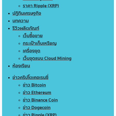
ราคา Ripple (XRP)
ปฏิทินเศรษฐกิจ
บทความ
รีวิวผลิตภัณฑ์
เว็บซื้อขาย
กระเป๋าเก็บเหรียญ
เครื่องขุด
เว็บขุดแบบ Cloud Mining
ห้องเรียน
ข่าวคริปโตเคอเรนซี่
ข่าว Bitcoin
ข่าว Ethereum
ข่าว Binance Coin
ข่าว Dogecoin
ข่าว Ripple (XRP)