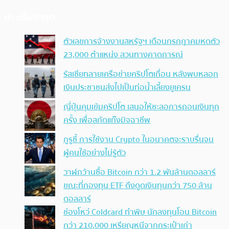
ประเด็นล่าสุด
ตัวเลขการจ้างงานสหรัฐฯ เดือนกรกฎาคมหดตัว
23,000 ตำแหน่ง สวนทางคาดการณ์
รัสเซียทลายเครือข่ายคริปโตเถื่อน หลังพบหลอก
เงินประชาชนส่งไปเป็นท่อน้ำเลี้ยงยูเครน
ญี่ปุ่นคุมเข้มคริปโต เสนอให้ชะลอการถอนเงินทุก
ครั้ง เพื่อสกัดแก๊งมิจฉาชีพ
กูรูชี้ การใช้งาน Crypto ในอนาคตจะราบรื่นจน
ผู้คนใช้อย่างไม่รู้ตัว
วาฬกว้านซื้อ Bitcoin กว่า 1.2 พันล้านดอลลาร์
ขณะที่กองทุน ETF ดึงดูดเงินทุนกว่า 750 ล้าน
ดอลลาร์
ช่องโหว่ Coldcard ทำพิษ นักลงทุนโอน Bitcoin
กว่า 210,000 เหรียญหนีจากกระเป๋าเก่า