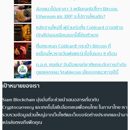
ส่องแนวโน้มราคา 3 เหรียญคริปโทฯ Bitcoin,
Ethereum และ XRP จะไปทางไหนต่อ?
หลักฐานใหม่ชี้ ผู้ร่วมก่อตั้ง Coldcard อาจสร้าง
บัญชีปลอมเนียนสอดไส้โค้ดตัวเอง
ตื่นตระหนก Coldcard! กระเป๋า Bitcoin ที่
เคลื่อนไหวรายวันพุ่งแตะนิวไฮในรอบ 8 เดือน
ก.ล.ต. ชงเข้ม! จับมือแบงก์ชาติยกระดับการกำกับ
ดูแลธุรกรรม Stablecoin เล็งออกแนวทางปีนี้
เป้าหมายของเรา
Siam Blockchain มุ่งมั่นที่จะช่วยนำเสนอสารเกี่ยวกับ
Cryptocurrency และเทคโนโลยีบล็อกเชนเพื่อคนไทย ในภาษาไทย เรา
รวบรวมข้อมูลส่วนใหญ่จากเว็บไซต์และเว็บบอร์ดต่างประเทศและนำมา
แปลส่งตรงถึงฟีดคุณ