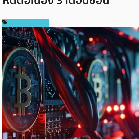
หดต่อเนื่อง 3 เดือนซ้อน
ข่าวคริปโตเคอเรนซี่