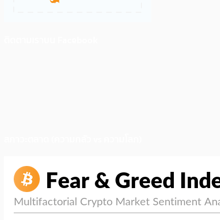
ติดตามเราบน Facebook
สภาวะตลาด (ความกลัว vs ความโลภ)