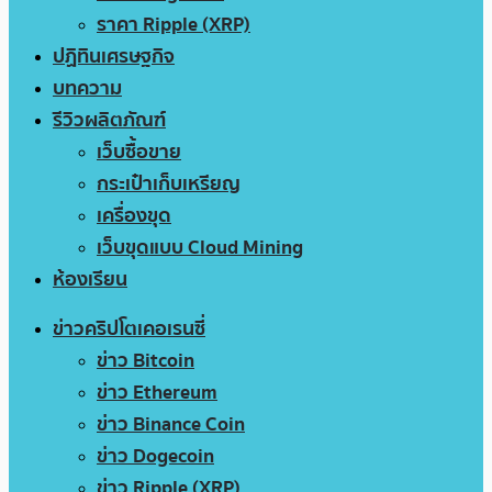
ราคา Ripple (XRP)
ปฏิทินเศรษฐกิจ
บทความ
รีวิวผลิตภัณฑ์
เว็บซื้อขาย
กระเป๋าเก็บเหรียญ
เครื่องขุด
เว็บขุดแบบ Cloud Mining
ห้องเรียน
ข่าวคริปโตเคอเรนซี่
ข่าว Bitcoin
ข่าว Ethereum
ข่าว Binance Coin
ข่าว Dogecoin
ข่าว Ripple (XRP)