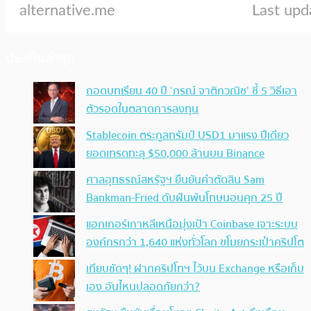
ประเด็นล่าสุด
ถอดบทเรียน 40 ปี ‘กรณ์ จาติกวณิช’ ชี้ 5 วิธีเอา
ตัวรอดในตลาดการลงทุน
Stablecoin ตระกูลทรัมป์ USD1 มาแรง ปีเดียว
ยอดเทรดทะลุ $50,000 ล้านบน Binance
ศาลอุทธรณ์สหรัฐฯ ยืนยันคำตัดสิน Sam
Bankman-Fried ดับฝันพ้นโทษนอนคุก 25 ปี
แฮกเกอร์เกาหลีเหนือมุ่งเป้า Coinbase เจาะระบบ
องค์กรกว่า 1,640 แห่งทั่วโลก ขโมยกระเป๋าคริปโต
เทียบชัดๆ! ฝากคริปโทฯ ไว้บน Exchange หรือเก็บ
เอง อันไหนปลอดภัยกว่า?