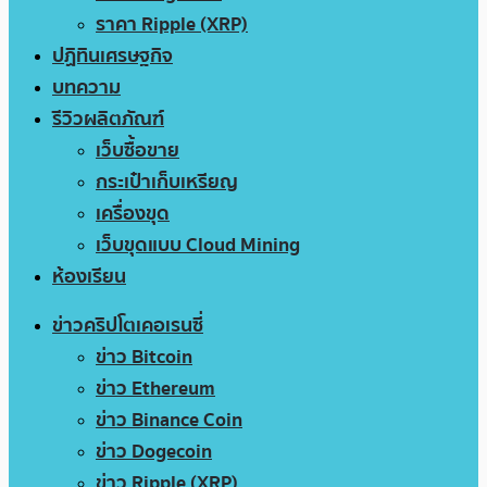
ราคา Ripple (XRP)
ปฏิทินเศรษฐกิจ
บทความ
รีวิวผลิตภัณฑ์
เว็บซื้อขาย
กระเป๋าเก็บเหรียญ
เครื่องขุด
เว็บขุดแบบ Cloud Mining
ห้องเรียน
ข่าวคริปโตเคอเรนซี่
ข่าว Bitcoin
ข่าว Ethereum
ข่าว Binance Coin
ข่าว Dogecoin
ข่าว Ripple (XRP)