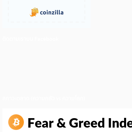
ติดตามเราบน Facebook
สภาวะตลาด (ความกลัว vs ความโลภ)