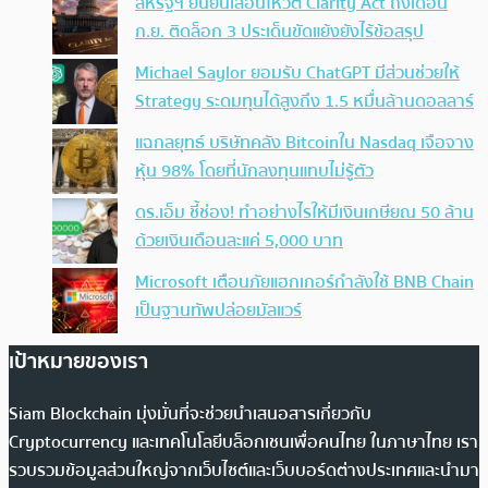
สหรัฐฯ ยืนยันเลื่อนโหวต Clarity Act ถึงเดือน
ก.ย. ติดล็อก 3 ประเด็นขัดแย้งยังไร้ข้อสรุป
Michael Saylor ยอมรับ ChatGPT มีส่วนช่วยให้
Strategy ระดมทุนได้สูงถึง 1.5 หมื่นล้านดอลลาร์
แฉกลยุทธ์ บริษัทคลัง Bitcoinใน Nasdaq เจือจาง
หุ้น 98% โดยที่นักลงทุนแทบไม่รู้ตัว
ดร.เอ็ม ชี้ช่อง! ทำอย่างไรให้มีเงินเกษียณ 50 ล้าน
ด้วยเงินเดือนละแค่ 5,000 บาท
Microsoft เตือนภัยแฮกเกอร์กำลังใช้ BNB Chain
เป็นฐานทัพปล่อยมัลแวร์
เป้าหมายของเรา
Siam Blockchain มุ่งมั่นที่จะช่วยนำเสนอสารเกี่ยวกับ
Cryptocurrency และเทคโนโลยีบล็อกเชนเพื่อคนไทย ในภาษาไทย เรา
รวบรวมข้อมูลส่วนใหญ่จากเว็บไซต์และเว็บบอร์ดต่างประเทศและนำมา