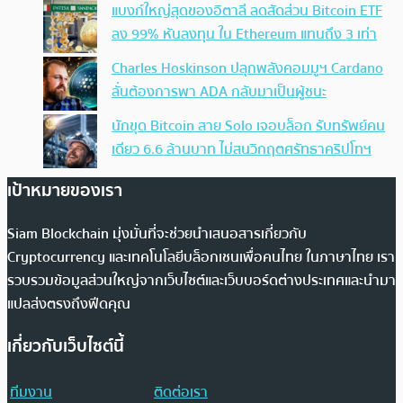
แบงก์ใหญ่สุดของอิตาลี ลดสัดส่วน Bitcoin ETF
ลง 99% หันลงทุน ใน Ethereum แทนถึง 3 เท่า
Charles Hoskinson ปลุกพลังคอมมูฯ Cardano
ลั่นต้องการพา ADA กลับมาเป็นผู้ชนะ
นักขุด Bitcoin สาย Solo เจอบล็อก รับทรัพย์คน
เดียว 6.6 ล้านบาท ไม่สนวิกฤตศรัทธาคริปโทฯ
เป้าหมายของเรา
Siam Blockchain มุ่งมั่นที่จะช่วยนำเสนอสารเกี่ยวกับ
Cryptocurrency และเทคโนโลยีบล็อกเชนเพื่อคนไทย ในภาษาไทย เรา
รวบรวมข้อมูลส่วนใหญ่จากเว็บไซต์และเว็บบอร์ดต่างประเทศและนำมา
แปลส่งตรงถึงฟีดคุณ
เกี่ยวกับเว็บไซต์นี้
ทีมงาน
ติดต่อเรา