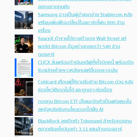
ลงทุนขาดทุนยับ
Samsung อาจเป็นผู้นำแจกจ่าย Stablecoin หลัง
เตรียมเพิ่มฟีเจอร์ใหม่ในสมาร์ทโฟน 800 ล้าน
เครื่อง
SpaceX ทำรายได้ทะลุเป้าของ Wall Street แต่
พอร์ต Bitcoin มีมูลค่าลดลงกว่า 540 ล้าน
ดอลลาร์
CLICX ลั่นพร้อมดำเนินคดีผู้ตั้งใจบิดหนี้ พร้อมปิด
รับสมัครชั่วคราวหลังคนแห่ยื่นจนระบบล้น
Coldcard เตือนผู้ใช้งานรีบย้าย Bitcoin ด่วน หลัง
ช่องโหว่ยังอุดไม่ได้ และถูกเจาะต่อเนื่อง
กองทุน Bitcoin ETF เจ๊งและปิดตัวเป็นแห่งแรกใน
สหรัฐหลังเงินทุนไหลออกไปฝั่ง AI
BlackRock ลุยเปิดตัว Tokenized สำหรับกองทุน
ตลาดเงินยุโรปมูลค่า 3.11 แสนล้านดอลลาร์