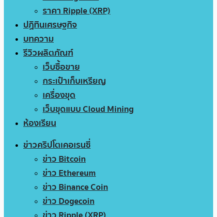
ราคา Ripple (XRP)
ปฏิทินเศรษฐกิจ
บทความ
รีวิวผลิตภัณฑ์
เว็บซื้อขาย
กระเป๋าเก็บเหรียญ
เครื่องขุด
เว็บขุดแบบ Cloud Mining
ห้องเรียน
ข่าวคริปโตเคอเรนซี่
ข่าว Bitcoin
ข่าว Ethereum
ข่าว Binance Coin
ข่าว Dogecoin
ข่าว Ripple (XRP)