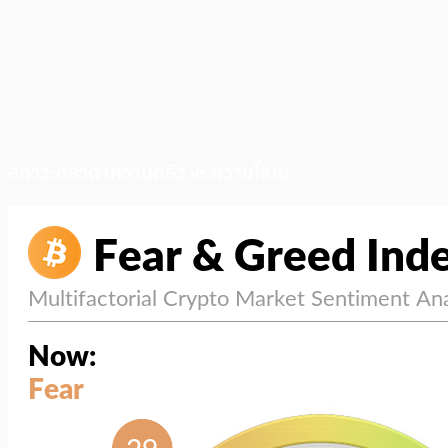
สภาวะตลาด (ความกลัว vs ความโลภ)