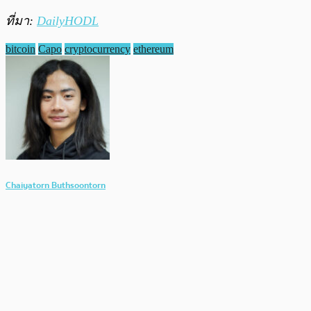
ที่มา:
DailyHODL
bitcoin
Capo
cryptocurrency
ethereum
Chaiyatorn Buthsoontorn