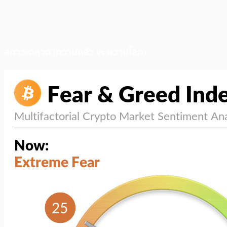
สภาวะตลาด (ความกลัว vs ความโลภ)