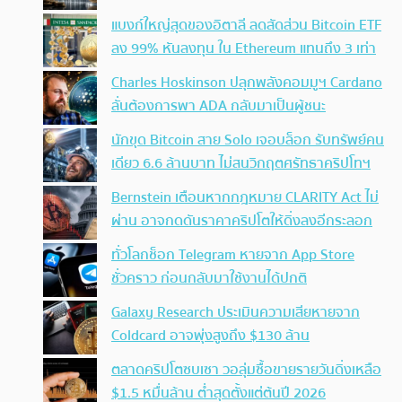
แบงก์ใหญ่สุดของอิตาลี ลดสัดส่วน Bitcoin ETF
ลง 99% หันลงทุน ใน Ethereum แทนถึง 3 เท่า
Charles Hoskinson ปลุกพลังคอมมูฯ Cardano
ลั่นต้องการพา ADA กลับมาเป็นผู้ชนะ
นักขุด Bitcoin สาย Solo เจอบล็อก รับทรัพย์คน
เดียว 6.6 ล้านบาท ไม่สนวิกฤตศรัทธาคริปโทฯ
Bernstein เตือนหากกฎหมาย CLARITY Act ไม่
ผ่าน อาจกดดันราคาคริปโตให้ดิ่งลงอีกระลอก
ทั่วโลกช็อก Telegram หายจาก App Store
ชั่วคราว ก่อนกลับมาใช้งานได้ปกติ
Galaxy Research ประเมินความเสียหายจาก
Coldcard อาจพุ่งสูงถึง $130 ล้าน
ตลาดคริปโตซบเซา วอลุ่มซื้อขายรายวันดิ่งเหลือ
$1.5 หมื่นล้าน ต่ำสุดตั้งแต่ต้นปี 2026