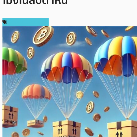
โมงในสัปดาห์นี้
ข่าวคริปโตเคอเรนซี่