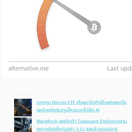
ประเด็นล่าสุด
กองทุน Bitcoin ETF เจ๊งและปิดตัวเป็นแห่งแรกใน
สหรัฐหลังเงินทุนไหลออกไปฝั่ง AI
BlackRock ลุยเปิดตัว Tokenized สำหรับกองทุน
ตลาดเงินยุโรปมูลค่า 3.11 แสนล้านดอลลาร์