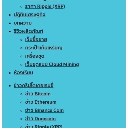
ราคา Ripple (XRP)
ปฏิทินเศรษฐกิจ
บทความ
รีวิวผลิตภัณฑ์
เว็บซื้อขาย
กระเป๋าเก็บเหรียญ
เครื่องขุด
เว็บขุดแบบ Cloud Mining
ห้องเรียน
ข่าวคริปโตเคอเรนซี่
ข่าว Bitcoin
ข่าว Ethereum
ข่าว Binance Coin
ข่าว Dogecoin
ข่าว Ripple (XRP)