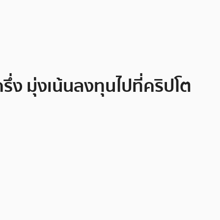
่ง มุ่งเน้นลงทุนไปที่คริปโต