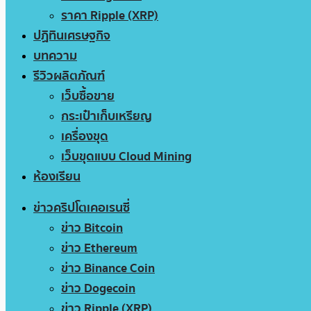
ราคา Ripple (XRP)
ปฏิทินเศรษฐกิจ
บทความ
รีวิวผลิตภัณฑ์
เว็บซื้อขาย
กระเป๋าเก็บเหรียญ
เครื่องขุด
เว็บขุดแบบ Cloud Mining
ห้องเรียน
ข่าวคริปโตเคอเรนซี่
ข่าว Bitcoin
ข่าว Ethereum
ข่าว Binance Coin
ข่าว Dogecoin
ข่าว Ripple (XRP)