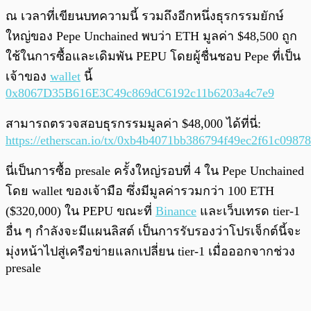
ณ เวลาที่เขียนบทความนี้ รวมถึงอีกหนึ่งธุรกรรมยักษ์
ใหญ่ของ Pepe Unchained พบว่า ETH มูลค่า $48,500 ถูก
ใช้ในการซื้อและเดิมพัน PEPU โดยผู้ชื่นชอบ Pepe ที่เป็น
เจ้าของ
wallet
นี้
0x8067D35B616E3C49c869dC6192c11b6203a4c7e9
สามารถตรวจสอบธุรกรรมมูลค่า $48,000 ได้ที่นี่:
https://etherscan.io/tx/0xb4b4071bb386794f49ec2f61c09
นี่เป็นการซื้อ presale ครั้งใหญ่รอบที่ 4 ใน Pepe Unchained
โดย wallet ของเจ้ามือ ซึ่งมีมูลค่ารวมกว่า 100 ETH
($320,000) ใน PEPU ขณะที่
Binance
และเว็บเทรด tier-1
อื่น ๆ กำลังจะมีแผนลิสต์ เป็นการรับรองว่าโปรเจ็กต์นี้จะ
มุ่งหน้าไปสู่เครือข่ายแลกเปลี่ยน tier-1 เมื่อออกจากช่วง
presale