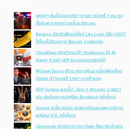
ประเด็นล่าสุด
สหรัฐฯ เริ่มไม่ปลอดภัย? ชายชาวมิสซูรี 3 คน ถูก
ตั้งข้อหาบุกรุกบ้านขโมย Bitcoin
Binance เปิดตัวฟีเจอร์ใหม่ Lite Loan กู้ยืม USDT
ได้โดยไม่ต้องขาย Bitcoin จากพอร์ต
Cloudflare เปิดตัวกระเป๋า Stablecoin ให้ AI
Agent จ่ายค่า API และคอนเทนต์เองได้
Michael Burry เตือน ตลาดหุ้นอาจใกล้พีคเสี่ยง
ดิ่งแรง ย้ำวิกฤตปี 1987 อาจซ้ำรอย
XRP-Solana หลบไป : ส่อง 3 Altcoins ฉายแวว
เด่น ส่งสัญญาณเตรียม Breakout ครั้งใหญ่
Solana จ่อโหวตจริง ลุ้นผ่านข้อเสนอเผาอุปทาน
เหรียญ SOL ครั้งใหญ่
Glassnode เปิดข้อมูล On-Chain ชี้แนวรับสำคัญ