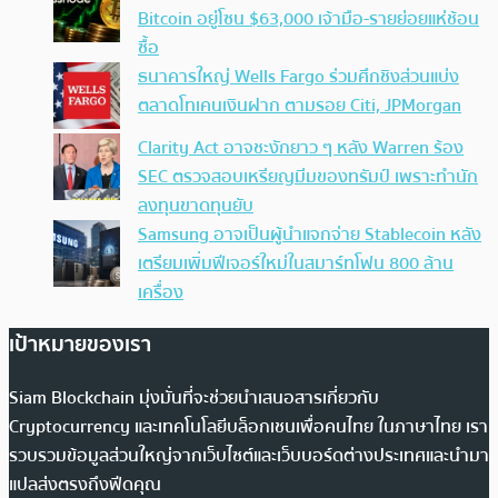
Bitcoin อยู่โซน $63,000 เจ้ามือ-รายย่อยแห่ช้อน
ซื้อ
ธนาคารใหญ่ Wells Fargo ร่วมศึกชิงส่วนแบ่ง
ตลาดโทเคนเงินฝาก ตามรอย Citi, JPMorgan
Clarity Act อาจชะงักยาว ๆ หลัง Warren ร้อง
SEC ตรวจสอบเหรียญมีมของทรัมป์ เพราะทำนัก
ลงทุนขาดทุนยับ
Samsung อาจเป็นผู้นำแจกจ่าย Stablecoin หลัง
เตรียมเพิ่มฟีเจอร์ใหม่ในสมาร์ทโฟน 800 ล้าน
เครื่อง
เป้าหมายของเรา
Siam Blockchain มุ่งมั่นที่จะช่วยนำเสนอสารเกี่ยวกับ
Cryptocurrency และเทคโนโลยีบล็อกเชนเพื่อคนไทย ในภาษาไทย เรา
รวบรวมข้อมูลส่วนใหญ่จากเว็บไซต์และเว็บบอร์ดต่างประเทศและนำมา
แปลส่งตรงถึงฟีดคุณ