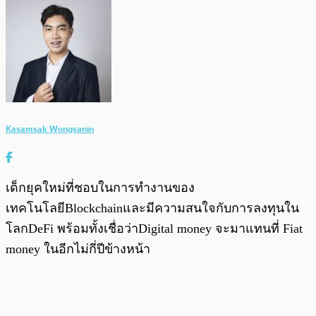
Kasamsak Wongsanin
เด็กยุคใหม่ที่ชอบในการทำงานของ
เทคโนโลยีBlockchainและมีความสนใจกับการลงทุนใน
โลกDeFi พร้อมทั้งเชื่อว่าDigital money จะมาแทนที่ Fiat
money ในอีกไม่กี่ปีข้างหน้า