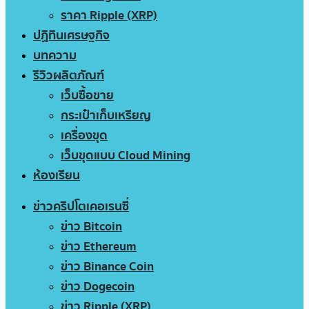
ราคา Ripple (XRP)
ปฏิทินเศรษฐกิจ
บทความ
รีวิวผลิตภัณฑ์
เว็บซื้อขาย
กระเป๋าเก็บเหรียญ
เครื่องขุด
เว็บขุดแบบ Cloud Mining
ห้องเรียน
ข่าวคริปโตเคอเรนซี่
ข่าว Bitcoin
ข่าว Ethereum
ข่าว Binance Coin
ข่าว Dogecoin
ข่าว Ripple (XRP)