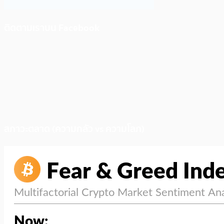
ติดตามเราบน Facebook
สภาวะตลาด (ความกลัว vs ความโลภ)