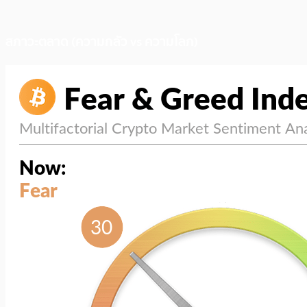
สภาวะตลาด (ความกลัว vs ความโลภ)