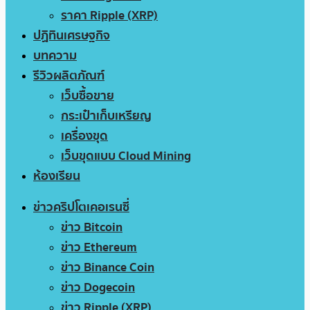
ราคา Ripple (XRP)
ปฏิทินเศรษฐกิจ
บทความ
รีวิวผลิตภัณฑ์
เว็บซื้อขาย
กระเป๋าเก็บเหรียญ
เครื่องขุด
เว็บขุดแบบ Cloud Mining
ห้องเรียน
ข่าวคริปโตเคอเรนซี่
ข่าว Bitcoin
ข่าว Ethereum
ข่าว Binance Coin
ข่าว Dogecoin
ข่าว Ripple (XRP)