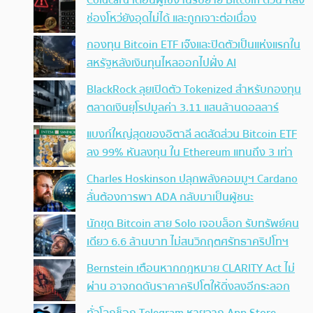
Coldcard เตือนผู้ใช้งานรีบย้าย Bitcoin ด่วน หลัง
ช่องโหว่ยังอุดไม่ได้ และถูกเจาะต่อเนื่อง
กองทุน Bitcoin ETF เจ๊งและปิดตัวเป็นแห่งแรกใน
สหรัฐหลังเงินทุนไหลออกไปฝั่ง AI
BlackRock ลุยเปิดตัว Tokenized สำหรับกองทุน
ตลาดเงินยุโรปมูลค่า 3.11 แสนล้านดอลลาร์
แบงก์ใหญ่สุดของอิตาลี ลดสัดส่วน Bitcoin ETF
ลง 99% หันลงทุน ใน Ethereum แทนถึง 3 เท่า
Charles Hoskinson ปลุกพลังคอมมูฯ Cardano
ลั่นต้องการพา ADA กลับมาเป็นผู้ชนะ
นักขุด Bitcoin สาย Solo เจอบล็อก รับทรัพย์คน
เดียว 6.6 ล้านบาท ไม่สนวิกฤตศรัทธาคริปโทฯ
Bernstein เตือนหากกฎหมาย CLARITY Act ไม่
ผ่าน อาจกดดันราคาคริปโตให้ดิ่งลงอีกระลอก