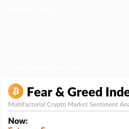
ติดตามเราบน Facebook
สภาวะตลาด (ความกลัว vs ความโลภ)