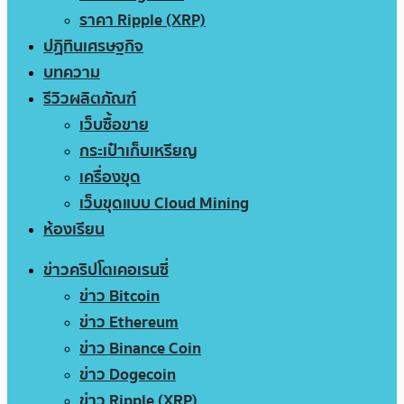
ราคา Ripple (XRP)
ปฏิทินเศรษฐกิจ
บทความ
รีวิวผลิตภัณฑ์
เว็บซื้อขาย
กระเป๋าเก็บเหรียญ
เครื่องขุด
เว็บขุดแบบ Cloud Mining
ห้องเรียน
ข่าวคริปโตเคอเรนซี่
ข่าว Bitcoin
ข่าว Ethereum
ข่าว Binance Coin
ข่าว Dogecoin
ข่าว Ripple (XRP)