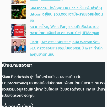
Glassnode เปิดข้อมูล On-Chain ชี้แนวรับสำคัญ
Bitcoin อยู่โซน $63,000 เจ้ามือ-รายย่อยแห่ช้อน
ซื้อ
ธนาคารใหญ่ Wells Fargo ร่วมศึกชิงส่วนแบ่ง
ตลาดโทเคนเงินฝาก ตามรอย Citi, JPMorgan
Clarity Act อาจชะงักยาว ๆ หลัง Warren ร้อง
SEC ตรวจสอบเหรียญมีมของทรัมป์ เพราะทำนัก
ลงทุนขาดทุนยับ
เป้าหมายของเรา
Siam Blockchain มุ่งมั่นที่จะช่วยนำเสนอสารเกี่ยวกับ
Cryptocurrency และเทคโนโลยีบล็อกเชนเพื่อคนไทย ในภาษาไทย เรา
รวบรวมข้อมูลส่วนใหญ่จากเว็บไซต์และเว็บบอร์ดต่างประเทศและนำมา
แปลส่งตรงถึงฟีดคุณ
เกี่ยวกับเว็บไซต์นี้