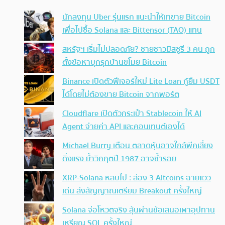
นักลงทุน Uber รุ่นแรก แนะนำให้เทขาย Bitcoin
เพื่อไปซื้อ Solana และ Bittensor (TAO) แทน
สหรัฐฯ เริ่มไม่ปลอดภัย? ชายชาวมิสซูรี 3 คน ถูก
ตั้งข้อหาบุกรุกบ้านขโมย Bitcoin
Binance เปิดตัวฟีเจอร์ใหม่ Lite Loan กู้ยืม USDT
ได้โดยไม่ต้องขาย Bitcoin จากพอร์ต
Cloudflare เปิดตัวกระเป๋า Stablecoin ให้ AI
Agent จ่ายค่า API และคอนเทนต์เองได้
Michael Burry เตือน ตลาดหุ้นอาจใกล้พีคเสี่ยง
ดิ่งแรง ย้ำวิกฤตปี 1987 อาจซ้ำรอย
XRP-Solana หลบไป : ส่อง 3 Altcoins ฉายแวว
เด่น ส่งสัญญาณเตรียม Breakout ครั้งใหญ่
Solana จ่อโหวตจริง ลุ้นผ่านข้อเสนอเผาอุปทาน
เหรียญ SOL ครั้งใหญ่