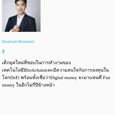
Kasamsak Wongsanin
เด็กยุคใหม่ที่ชอบในการทำงานของ
เทคโนโลยีBlockchainและมีความสนใจกับการลงทุนใน
โลกDeFi พร้อมทั้งเชื่อว่าDigital money จะมาแทนที่ Fiat
money ในอีกไม่กี่ปีข้างหน้า