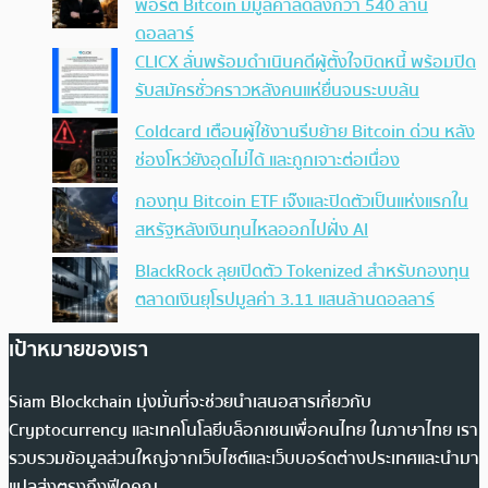
พอร์ต Bitcoin มีมูลค่าลดลงกว่า 540 ล้าน
ดอลลาร์
CLICX ลั่นพร้อมดำเนินคดีผู้ตั้งใจบิดหนี้ พร้อมปิด
รับสมัครชั่วคราวหลังคนแห่ยื่นจนระบบล้น
Coldcard เตือนผู้ใช้งานรีบย้าย Bitcoin ด่วน หลัง
ช่องโหว่ยังอุดไม่ได้ และถูกเจาะต่อเนื่อง
กองทุน Bitcoin ETF เจ๊งและปิดตัวเป็นแห่งแรกใน
สหรัฐหลังเงินทุนไหลออกไปฝั่ง AI
BlackRock ลุยเปิดตัว Tokenized สำหรับกองทุน
ตลาดเงินยุโรปมูลค่า 3.11 แสนล้านดอลลาร์
เป้าหมายของเรา
Siam Blockchain มุ่งมั่นที่จะช่วยนำเสนอสารเกี่ยวกับ
Cryptocurrency และเทคโนโลยีบล็อกเชนเพื่อคนไทย ในภาษาไทย เรา
รวบรวมข้อมูลส่วนใหญ่จากเว็บไซต์และเว็บบอร์ดต่างประเทศและนำมา
แปลส่งตรงถึงฟีดคุณ