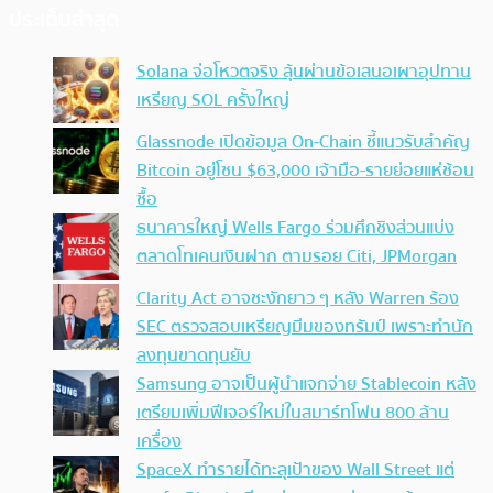
ประเด็นล่าสุด
Solana จ่อโหวตจริง ลุ้นผ่านข้อเสนอเผาอุปทาน
เหรียญ SOL ครั้งใหญ่
Glassnode เปิดข้อมูล On-Chain ชี้แนวรับสำคัญ
Bitcoin อยู่โซน $63,000 เจ้ามือ-รายย่อยแห่ช้อน
ซื้อ
ธนาคารใหญ่ Wells Fargo ร่วมศึกชิงส่วนแบ่ง
ตลาดโทเคนเงินฝาก ตามรอย Citi, JPMorgan
Clarity Act อาจชะงักยาว ๆ หลัง Warren ร้อง
SEC ตรวจสอบเหรียญมีมของทรัมป์ เพราะทำนัก
ลงทุนขาดทุนยับ
Samsung อาจเป็นผู้นำแจกจ่าย Stablecoin หลัง
เตรียมเพิ่มฟีเจอร์ใหม่ในสมาร์ทโฟน 800 ล้าน
เครื่อง
SpaceX ทำรายได้ทะลุเป้าของ Wall Street แต่