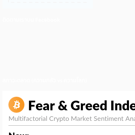
ติดตามเราบน Facebook
สภาวะตลาด (ความกลัว vs ความโลภ)