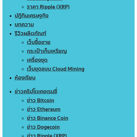
ราคา Ripple (XRP)
ปฏิทินเศรษฐกิจ
บทความ
รีวิวผลิตภัณฑ์
เว็บซื้อขาย
กระเป๋าเก็บเหรียญ
เครื่องขุด
เว็บขุดแบบ Cloud Mining
ห้องเรียน
ข่าวคริปโตเคอเรนซี่
ข่าว Bitcoin
ข่าว Ethereum
ข่าว Binance Coin
ข่าว Dogecoin
ข่าว Ripple (XRP)