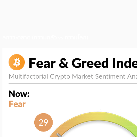
สภาวะตลาด (ความกลัว vs ความโลภ)