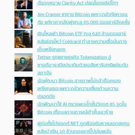
ดันกฎหมาย Clarity Act ปลดล็อกคริปโทฯ
Jim Cramer เทขาย Bitcoin เพราะกลัวภัยควอน
ตัม แต่ราคากลับพุ่งทะลุ 65,000 ดอลลาร์อีกครั้ง
เงินไหลเข้า Bitcoin ETF ทะลุ 620 ล้านดอลลาร์
หลังช่องโหว่ Coldcard ทำลายความเชื่อมั่นการ
เก็บเหรียญเอง
Tether รุกขยายธุรกิจ Tokenization สู่
ซาอุดีอาระเบียประเดิมด้วยอสังหาริมทรัพย์ระดับ
สถาบัน
นักพัฒนา Bitcoin สารภาพไม่กล้าถือครอง
เหรียญเยอะเพราะกลัวความเสี่ยงด้านความ
ปลอดภัย
นักพัฒนาใช้ AI ตรวจพบบั๊กขั้นวิกฤต 85 จุดใน
Bitcoin เตือนสถานการณ์เข้าขั้นเลวร้าย
ผู้ก่อตั้งโปรเจกต์ NFT ถูกฟ้องข้อหาหลอกลงทุน
หลังนำเงิน 10 ล้านดอลลาร์ไปเล่นพนัน