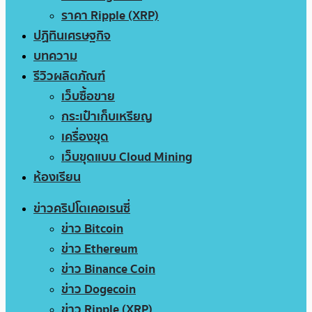
ราคา Ripple (XRP)
ปฏิทินเศรษฐกิจ
บทความ
รีวิวผลิตภัณฑ์
เว็บซื้อขาย
กระเป๋าเก็บเหรียญ
เครื่องขุด
เว็บขุดแบบ Cloud Mining
ห้องเรียน
ข่าวคริปโตเคอเรนซี่
ข่าว Bitcoin
ข่าว Ethereum
ข่าว Binance Coin
ข่าว Dogecoin
ข่าว Ripple (XRP)