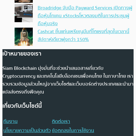
Broadridge จับมือ Payward Services เปิดทางผู้
ถือหุ้นโทเคน xStocksโหวตลงมติในการประชุมผู้
ถือหุ้นจริง
Cashcat ขึ้นแท่นเหรียญมีมที่โตแรงที่สุดในเวลานี้
สัปดาห์เดียวพุ่งกว่า 150%
เป้าหมายของเรา
Siam Blockchain มุ่งมั่นที่จะช่วยนำเสนอสารเกี่ยวกับ
Cryptocurrency และเทคโนโลยีบล็อกเชนเพื่อคนไทย ในภาษาไทย เรา
รวบรวมข้อมูลส่วนใหญ่จากเว็บไซต์และเว็บบอร์ดต่างประเทศและนำมา
แปลส่งตรงถึงฟีดคุณ
เกี่ยวกับเว็บไซต์นี้
ทีมงาน
ติดต่อเรา
นโยบายความเป็นส่วนตัว
ข้อตกลงในการใช้งาน