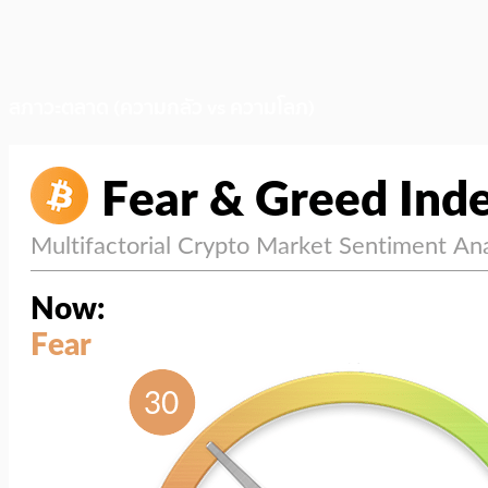
สภาวะตลาด (ความกลัว vs ความโลภ)