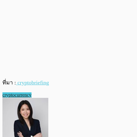
ที่มา :
cryptobriefing
cryptocurrency