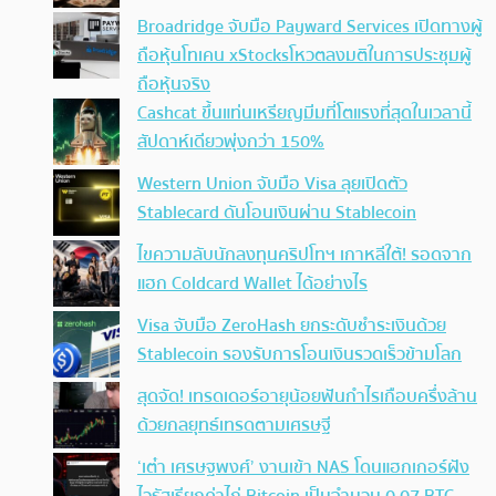
Broadridge จับมือ Payward Services เปิดทางผู้
ถือหุ้นโทเคน xStocksโหวตลงมติในการประชุมผู้
ถือหุ้นจริง
Cashcat ขึ้นแท่นเหรียญมีมที่โตแรงที่สุดในเวลานี้
สัปดาห์เดียวพุ่งกว่า 150%
Western Union จับมือ Visa ลุยเปิดตัว
Stablecard ดันโอนเงินผ่าน Stablecoin
ไขความลับนักลงทุนคริปโทฯ เกาหลีใต้! รอดจาก
แฮก Coldcard Wallet ได้อย่างไร
Visa จับมือ ZeroHash ยกระดับชำระเงินด้วย
Stablecoin รองรับการโอนเงินรวดเร็วข้ามโลก
สุดจัด! เทรดเดอร์อายุน้อยฟันกำไรเกือบครึ่งล้าน
ด้วยกลยุทธ์เทรดตามเศรษฐี
‘เต๋า เศรษฐพงศ์’ งานเข้า NAS โดนแฮกเกอร์ฝัง