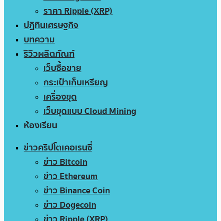
ราคา Ripple (XRP)
ปฏิทินเศรษฐกิจ
บทความ
รีวิวผลิตภัณฑ์
เว็บซื้อขาย
กระเป๋าเก็บเหรียญ
เครื่องขุด
เว็บขุดแบบ Cloud Mining
ห้องเรียน
ข่าวคริปโตเคอเรนซี่
ข่าว Bitcoin
ข่าว Ethereum
ข่าว Binance Coin
ข่าว Dogecoin
ข่าว Ripple (XRP)